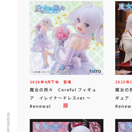
2026年
4
月
下旬
登場
2025年
魔女の旅々 Coreful フィギュ
魔女の旅
ア イレイナ～ドレスver.～
ギュア 
Renewal
Renew