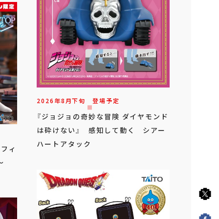
2026年
8
月
下旬
登場予定
『ジョジョの奇妙な冒険 ダイヤモンド
は砕けない』 感知して動く シアー
ハートアタック
 フィ
～