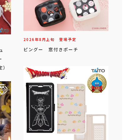
2026年
8
月
上旬
登場予定
ピングー 窓付きポーチ
ュ
ー
定）