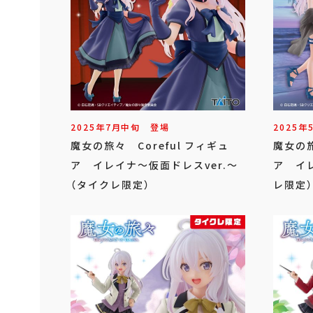
2025年
7
月
中旬
登場
2025年
魔女の旅々 Coreful フィギュ
魔女の旅
ア イレイナ～仮面ドレスver.～
ア イレ
（タイクレ限定）
レ限定）