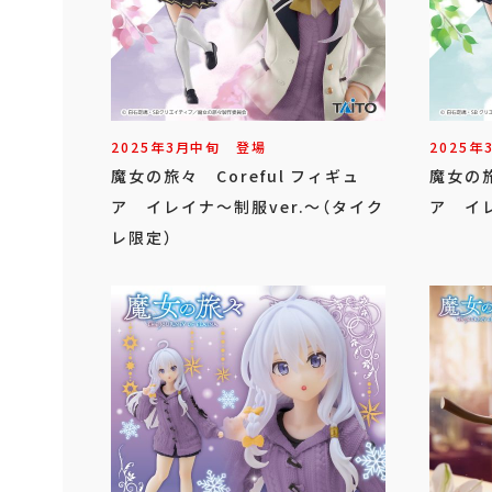
2025年
3
月
中旬
登場
2025年
魔女の旅々 Coreful フィギュ
魔女の旅
ア イレイナ～制服ver.～（タイク
ア イレ
レ限定）