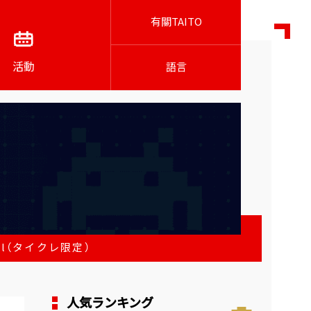
有關TAITO
活動
語言
al（タイクレ限定）
人気ランキング