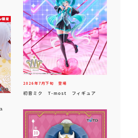
2026年
7
月
下旬
登場
初音ミク T-most フィギュア
ュ