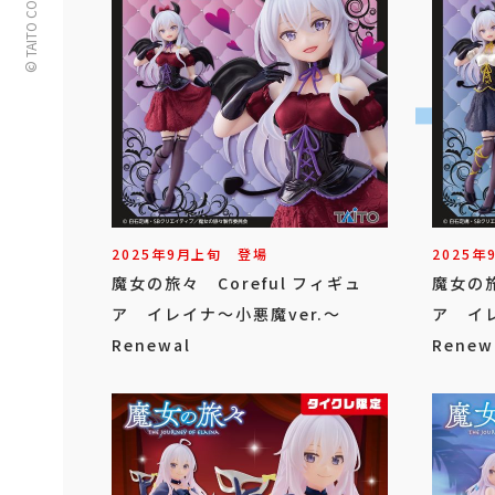
© TAITO CORPORATION
2025年
9
月
上旬
登場
2025年
魔女の旅々 Coreful フィギュ
魔女の旅
ア イレイナ～小悪魔ver.～
ア イレ
Renewal
Rene