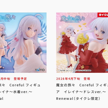
8
月
中旬
登場予定
2026年
4
月
下旬
登場
々 Coreful フィギュ
魔女の旅々 Coreful フィギ
イナ～水着ver.～
ア イレイナ～ドレスver.～
al
Renewal（タイクレ限定）