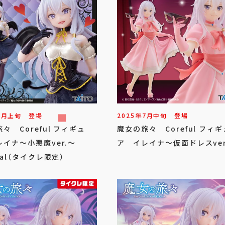
9
月
上旬
登場
2025年
7
月
中旬
登場
々 Coreful フィギュ
魔女の旅々 Coreful フィギ
イナ～小悪魔ver.～
ア イレイナ～仮面ドレスver
wal（タイクレ限定）