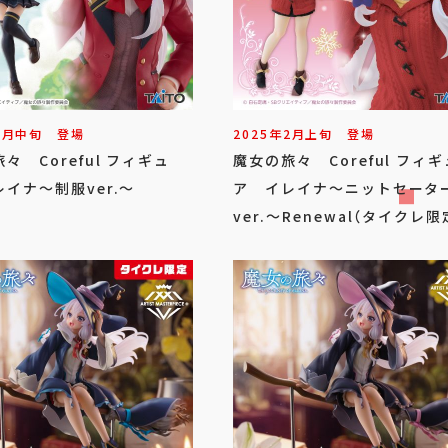
3
月
中旬
登場
2025年
2
月
上旬
登場
々 Coreful フィギュ
魔女の旅々 Coreful フィギ
イナ～制服ver.～
ア イレイナ～ニットセータ
ver.～Renewal（タイクレ限