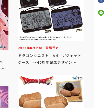
2026年
8
月
上旬
登場予定
ドラゴンクエスト AM ガジェット
ュ
ケース ～40周年記念デザイン～
.～