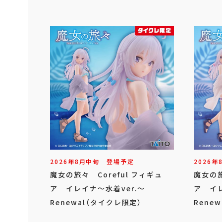
2026年
8
月
中旬
登場予定
2026年
魔女の旅々 Coreful フィギュ
魔女の旅
ア イレイナ～水着ver.～
ア イレ
Renewal（タイクレ限定）
Renew