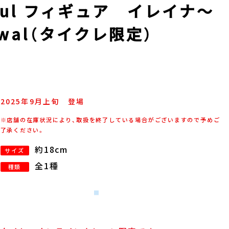
ful フィギュア イレイナ～
ewal（タイクレ限定）
2025年
9
月
上旬
登場
※店舗の在庫状況により、取扱を終了している場合がございますので予めご
了承ください。
約18cm
サイズ
全1種
種類