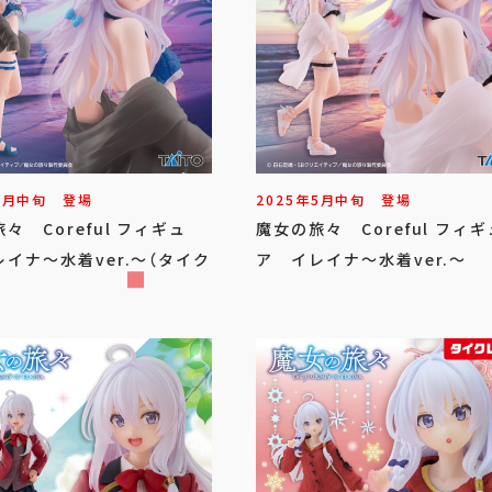
5
月
中旬
登場
2025年
5
月
中旬
登場
々 Coreful フィギュ
魔女の旅々 Coreful フィギ
イナ～水着ver.～（タイク
ア イレイナ～水着ver.～