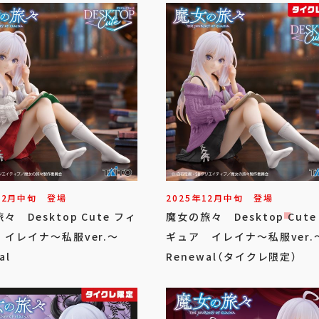
12
月
中旬
登場
2025年
12
月
中旬
登場
々 Desktop Cute フィ
魔女の旅々 Desktop Cute
イレイナ～私服ver.～
ギュア イレイナ～私服ver.
al
Renewal（タイクレ限定）