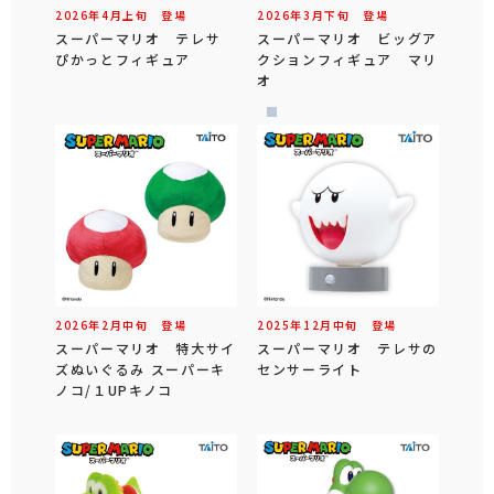
2026年
4
月
上旬
登場
2026年
3
月
下旬
登場
スーパーマリオ テレサ
スーパーマリオ ビッグア
ぴかっとフィギュア
クションフィギュア マリ
オ
2026年
2
月
中旬
登場
2025年
12
月
中旬
登場
スーパーマリオ 特大サイ
スーパーマリオ テレサの
ズぬいぐるみ スーパーキ
センサーライト
ノコ/１UPキノコ