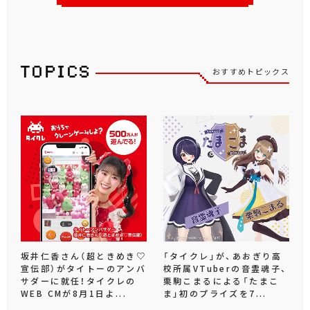
おすすめトピックス
坂井仁香さん（超ときめき♡
「タイクレ」が、あおぎり高
宣伝部）がタイトーのアンバ
校所属VTuberの音霊魂子、
サダーに就任！タイクレの
栗駒こまるによる「たまこ
WEB CMが8月1日よ...
ま」初のプライズを7...