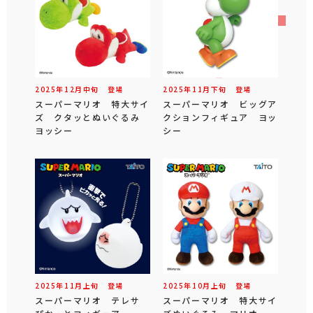
2025年
12
月
中旬
登場
2025年
11
月
下旬
登場
スーパーマリオ 特大サイ
スーパーマリオ ビッグア
ズ クタッとぬいぐるみ
クションフィギュア ヨッ
ヨッシー
シー
2025年
11
月
上旬
登場
2025年
10
月
上旬
登場
スーパーマリオ テレサ
スーパーマリオ 特大サイ