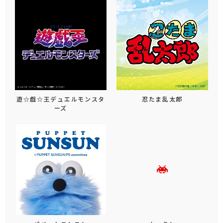
遊☆戯☆王デュエルモンスタ
忍たま乱太郎
ーズ