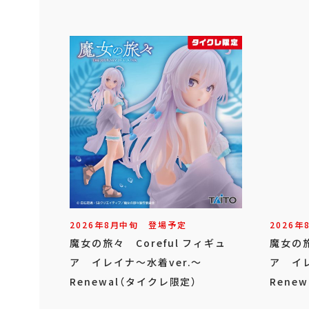
2026年
8
月
中旬
登場予定
2026年
魔女の旅々 Coreful フィギュ
魔女の旅
ア イレイナ～水着ver.～
ア イレ
Renewal（タイクレ限定）
Renew