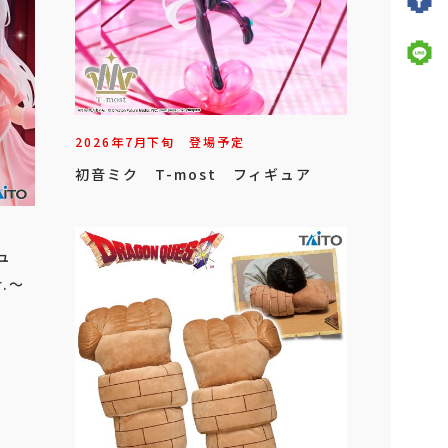
2026年
7
月
下旬
登場予定
初音ミク T-most フィギュア
ュ
.～