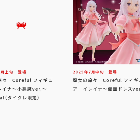
9
月
上旬
登場
2025年
7
月
中旬
登場
々 Coreful フィギュ
魔女の旅々 Coreful フィギ
イナ～小悪魔ver.～
ア イレイナ～仮面ドレスver
wal（タイクレ限定）