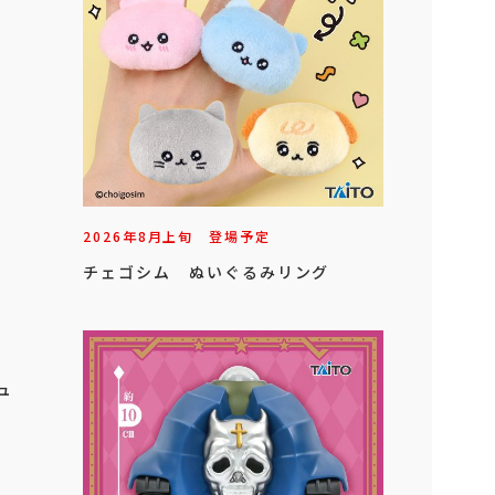
2026年
8
月
上旬
登場予定
チェゴシム ぬいぐるみリング
ュ