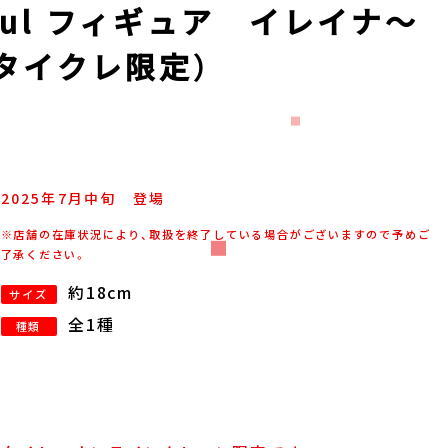
ful フィギュア イレイナ～
（タイクレ限定）
2025年
7
月
中旬
登場
※店舗の在庫状況により、取扱を終了している場合がございますので予めご
了承ください。
約18cm
サイズ
全1種
種類