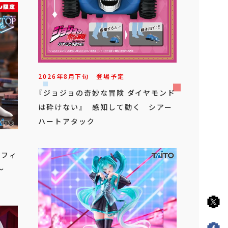
2026年
8
月
下旬
登場予定
『ジョジョの奇妙な冒険 ダイヤモンド
は砕けない』 感知して動く シアー
ハートアタック
 フィ
～