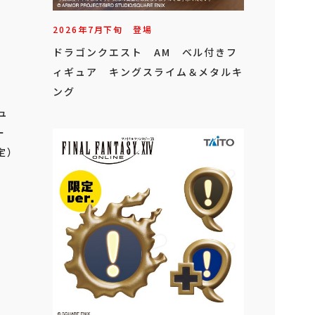
2026年
7
月
下旬
登場
ドラゴンクエスト AM ベル付きフ
ィギュア キングスライム＆メタルキ
ング
ュ
ー
定）