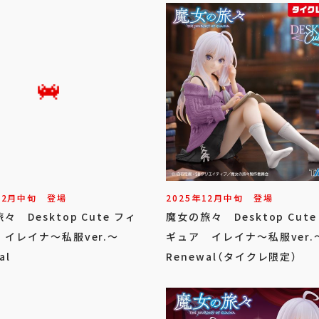
12
月
中旬
登場
2025年
12
月
中旬
登場
々 Desktop Cute フィ
魔女の旅々 Desktop Cute
イレイナ～私服ver.～
ギュア イレイナ～私服ver.
al
Renewal（タイクレ限定）