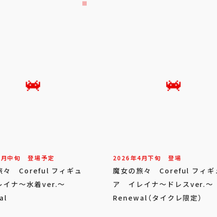
8
月
中旬
登場予定
2026年
4
月
下旬
登場
々 Coreful フィギュ
魔女の旅々 Coreful フィギ
イナ～水着ver.～
ア イレイナ～ドレスver.～
al
Renewal（タイクレ限定）