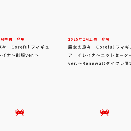
3
月
中旬
登場
2025年
2
月
上旬
登場
々 Coreful フィギュ
魔女の旅々 Coreful フィギ
イナ～制服ver.～
ア イレイナ～ニットセータ
ver.～Renewal（タイクレ限