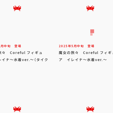
5
月
中旬
登場
2025年
5
月
中旬
登場
々 Coreful フィギュ
魔女の旅々 Coreful フィギ
イナ～水着ver.～（タイク
ア イレイナ～水着ver.～