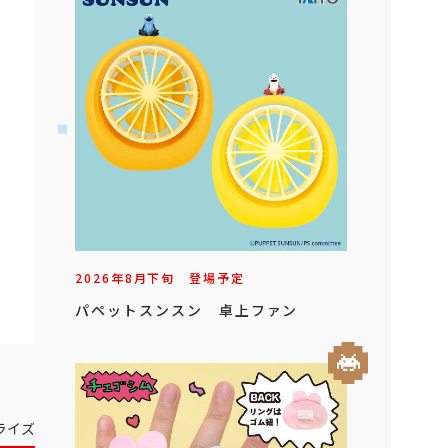
2026年
8
月
下旬
登場予定
パペットスンスン 卓上ファン
ライズ