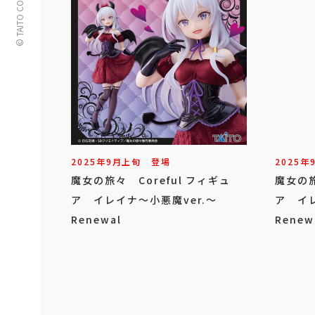
© TAITO CORPORATION
2025年
9
月
上旬
登場
2025年
魔女の旅々 Coreful フィギュ
魔女の旅
ア イレイナ～小悪魔ver.～
ア イレ
Renewal
Rene