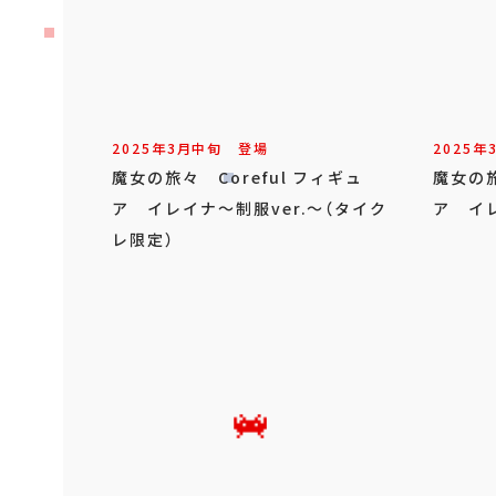
2025年
3
月
中旬
登場
2025年
魔女の旅々 Coreful フィギュ
魔女の旅
ア イレイナ～制服ver.～（タイク
ア イレ
レ限定）