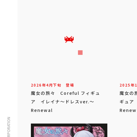
2026年
4
月
下旬
登場
2025年
魔女の旅々 Coreful フィギュ
魔女の旅
ア イレイナ～ドレスver.～
ギュア 
Renewal
Renew