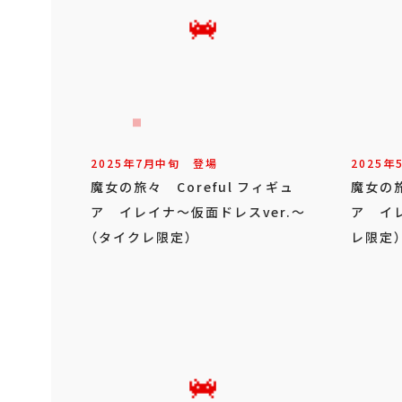
2025年
7
月
中旬
登場
2025年
魔女の旅々 Coreful フィギュ
魔女の旅
ア イレイナ～仮面ドレスver.～
ア イレ
（タイクレ限定）
レ限定）