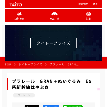
有關TAITO
語言
店舖搜尋
產品一覽
活動
タイトープライズ
TOP
タイトープライズ
プラレール GRAN...
プラレール GRAN＋ぬいぐるみ E5
系新幹線はやぶさ
プラレール