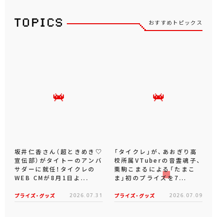
おすすめトピックス
坂井仁香さん（超ときめき♡
「タイクレ」が、あおぎり高
宣伝部）がタイトーのアンバ
校所属VTuberの音霊魂子、
サダーに就任！タイクレの
栗駒こまるによる「たまこ
WEB CMが8月1日よ...
ま」初のプライズを7...
プライズ・グッズ
2026.07.31
プライズ・グッズ
2026.07.09