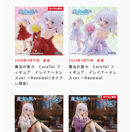
2026年
4
月
下旬
登場
2026年
4
月
下旬
登場
魔女の旅々 Coreful フ
魔女の旅々 Coreful フ
ィギュア イレイナ～ドレ
ィギュア イレイナ～ドレ
スver.～Renewal（タイク
スver.～Renewal
レ限定）