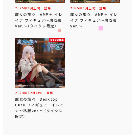
2025年
1
月
上旬
登場
2025年
1
月
上旬
登場
魔女の旅々 AMP＋ イレ
魔女の旅々 AMP＋ イレ
イナ フィギュア～魔女服
イナ フィギュア～魔女服
ver.～（タイクレ限定）
ver.～
2024年
12
月
中旬
登場
魔女の旅々 Desktop
Cute フィギュア イレイ
ナ～私服ver.～（タイクレ
限定）