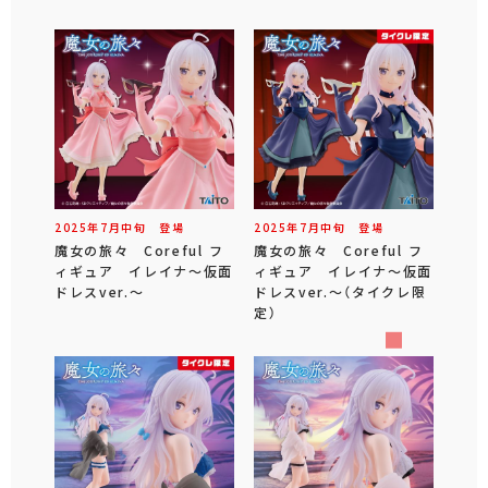
2025年
7
月
中旬
登場
2025年
7
月
中旬
登場
魔女の旅々 Coreful フ
魔女の旅々 Coreful フ
ィギュア イレイナ～仮面
ィギュア イレイナ～仮面
ドレスver.～
ドレスver.～（タイクレ限
定）