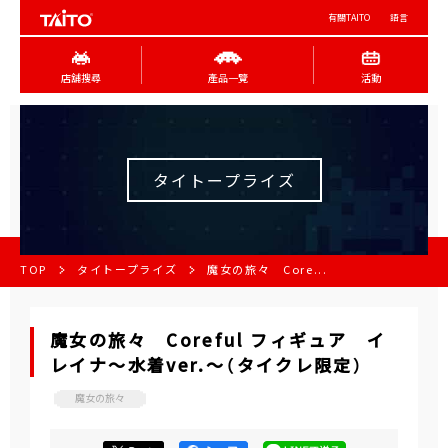
有關TAITO
語言
店舖搜尋
產品一覽
活動
タイトープライズ
TOP
タイトープライズ
魔女の旅々 Core...
魔女の旅々 Coreful フィギュア イ
レイナ～水着ver.～（タイクレ限定）
魔女の旅々