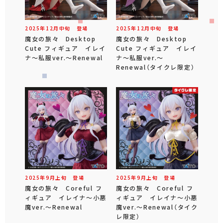
2025年
12
月
中旬
登場
2025年
12
月
中旬
登場
魔女の旅々 Desktop
魔女の旅々 Desktop
Cute フィギュア イレイ
Cute フィギュア イレイ
ナ～私服ver.～Renewal
ナ～私服ver.～
Renewal（タイクレ限定）
2025年
9
月
上旬
登場
2025年
9
月
上旬
登場
魔女の旅々 Coreful フ
魔女の旅々 Coreful フ
ィギュア イレイナ～小悪
ィギュア イレイナ～小悪
魔ver.～Renewal
魔ver.～Renewal（タイク
レ限定）