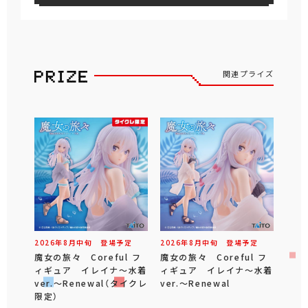
関連プライズ
2026年
8
月
中旬
登場予定
2026年
8
月
中旬
登場予定
魔女の旅々 Coreful フ
魔女の旅々 Coreful フ
ィギュア イレイナ～水着
ィギュア イレイナ～水着
ver.～Renewal（タイクレ
ver.～Renewal
限定）