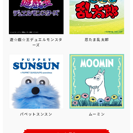
遊☆戯☆王デュエルモンスタ
忍たま乱太郎
ーズ
パペットスンスン
ムーミン