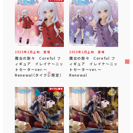
2025年
2
月
上旬
登場
2025年
2
月
上旬
登場
魔女の旅々 Coreful フ
魔女の旅々 Coreful フ
ィギュア イレイナ～ニッ
ィギュア イレイナ～ニッ
トセーターver.～
トセーターver.～
Renewal（タイクレ限定）
Renewal