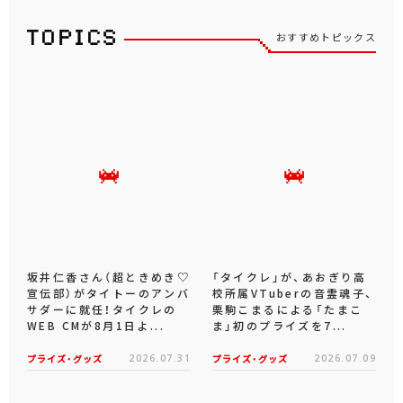
おすすめトピックス
坂井仁香さん（超ときめき♡
「タイクレ」が、あおぎり高
宣伝部）がタイトーのアンバ
校所属VTuberの音霊魂子、
サダーに就任！タイクレの
栗駒こまるによる「たまこ
WEB CMが8月1日よ...
ま」初のプライズを7...
プライズ・グッズ
2026.07.31
プライズ・グッズ
2026.07.09