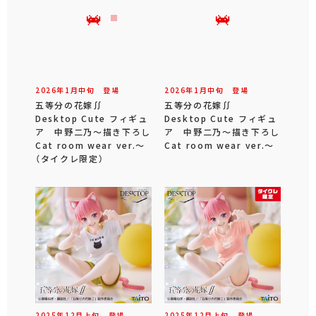
2026年
1
月
中旬
登場
2026年
1
月
中旬
登場
五等分の花嫁∬
五等分の花嫁∬
Desktop Cute フィギュ
Desktop Cute フィギュ
ア 中野二乃～描き下ろし
ア 中野二乃～描き下ろし
Cat room wear ver.～
Cat room wear ver.～
（タイクレ限定）
2025年
12
月
上旬
登場
2025年
12
月
上旬
登場