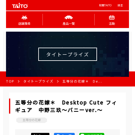
有關TAITO
語言
店舖搜尋
產品一覽
活動
タイトープライズ
TOP
タイトープライズ
五等分の花嫁＊ De...
五等分の花嫁＊ Desktop Cute フィ
ギュア 中野三玖～バニーver.～
五等分の花嫁