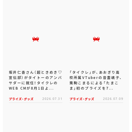
坂井仁香さん（超ときめき♡
「タイクレ」が、あおぎり高
宣伝部）がタイトーのアンバ
校所属VTuberの音霊魂子、
サダーに就任！タイクレの
栗駒こまるによる「たまこ
WEB CMが8月1日よ...
ま」初のプライズを7...
プライズ・グッズ
2026.07.31
プライズ・グッズ
2026.07.09