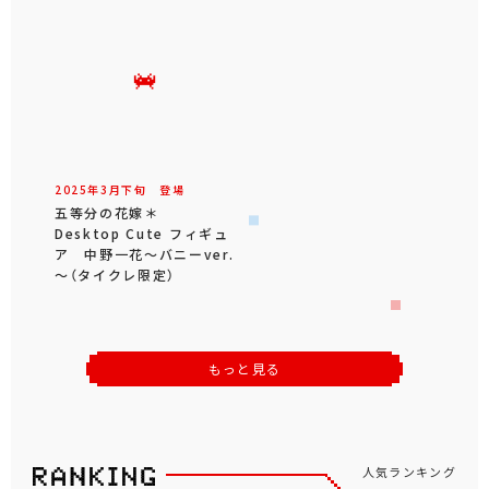
2025年
3
月
下旬
登場
五等分の花嫁＊
Desktop Cute フィギュ
ア 中野一花～バニーver.
～（タイクレ限定）
もっと見る
人気ランキング