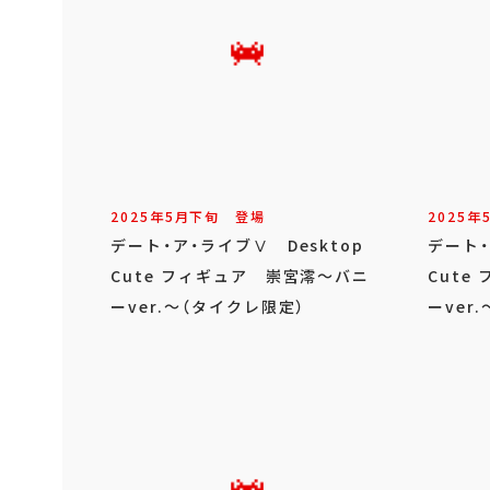
2025年
5
月
下旬
登場
2025年
デート・ア・ライブⅤ Desktop
デート・
Cute フィギュア 崇宮澪～バニ
Cute
ーver.～（タイクレ限定）
ーver.