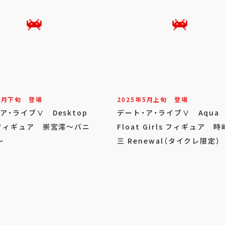
5
月
下旬
登場
2025年
5
月
上旬
登場
ア・ライブⅤ Desktop
デート・ア・ライブⅤ Aqua
 フィギュア 崇宮澪～バニ
Float Girls フィギュア 
～
三 Renewal（タイクレ限定）