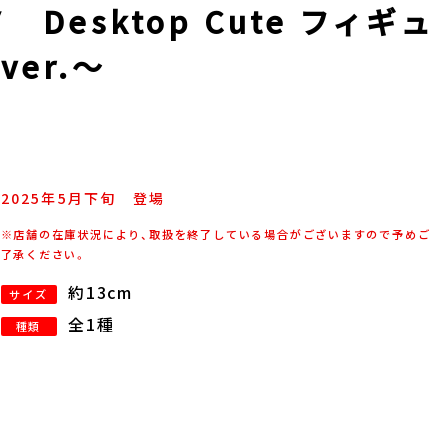
Desktop Cute フィギュ
er.～
2025年
5
月
下旬
登場
※店舗の在庫状況により、取扱を終了している場合がございますので予めご
了承ください。
約13cm
サイズ
全1種
種類