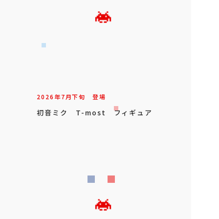
2026年
7
月
下旬
登場
初音ミク T-most フィギュア