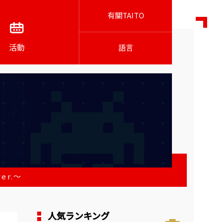
有關TAITO
活動
語言
er.～
人気ランキング