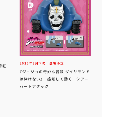
2026年
8
月
下旬
登場予定
時崎狂
『ジョジョの奇妙な冒険 ダイヤモンド
は砕けない』 感知して動く シアー
ハートアタック