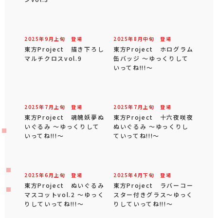
2025年
9
月
上旬
登場
2025年
8
月
中旬
登場
東方Project 描き下ろし
東方Project ホログラム
マルチクロスvol.9
缶バッジ ～ゆっくりして
いってね!!!～
2025年
7
月
上旬
登場
2025年
7
月
上旬
登場
東方Project 魂魄妖夢ぬ
東方Project 十六夜咲夜
いぐるみ ～ゆっくりして
ぬいぐるみ ～ゆっくりし
いってね!!!～
ていってね!!!～
2025年
6
月
上旬
登場
2025年
4
月
下旬
登場
東方Project ぬいぐるみ
東方Project ラバーコー
マスコットvol.2 ～ゆっく
スター付きグラス～ゆっく
りしていってね!!!～
りしていってね!!!～