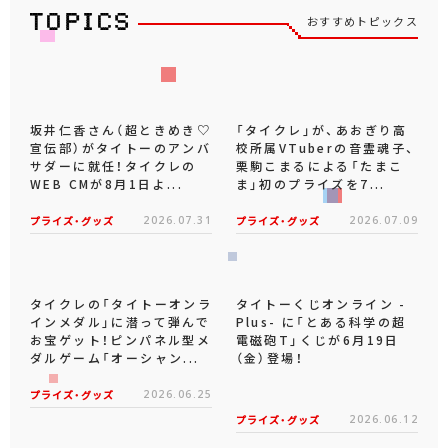
おすすめトピックス
坂井仁香さん（超ときめき♡
「タイクレ」が、あおぎり高
宣伝部）がタイトーのアンバ
校所属VTuberの音霊魂子、
サダーに就任！タイクレの
栗駒こまるによる「たまこ
WEB CMが8月1日よ...
ま」初のプライズを7...
プライズ・グッズ
2026.07.31
プライズ・グッズ
2026.07.09
タイクレの「タイトーオンラ
タイトーくじオンライン -
インメダル」に潜って弾んで
Plus- に「とある科学の超
お宝ゲット！ピンパネル型メ
電磁砲T」くじが6月19日
ダルゲーム「オーシャン...
（金）登場！
プライズ・グッズ
2026.06.25
プライズ・グッズ
2026.06.12