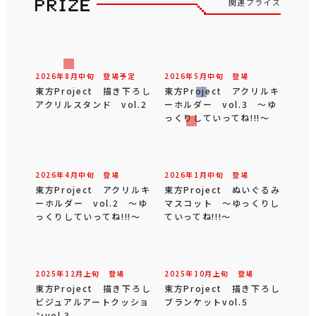
関連プライズ
2026年
8
月
中旬
登場予定
2026年
5
月
中旬
登場
東方Project 描き下ろし
東方Project アクリルキ
アクリルスタンド vol.2
ーホルダー vol.3 ～ゆ
っくりしていってね!!!～
2026年
4
月
中旬
登場
2026年
1
月
中旬
登場
東方Project アクリルキ
東方Project ぬいぐるみ
ーホルダー vol.2 ～ゆ
マスコット ～ゆっくりし
っくりしていってね!!!～
ていってね!!!～
2025年
12
月
上旬
登場
2025年
10
月
上旬
登場
東方Project 描き下ろし
東方Project 描き下ろし
ビジュアルアートクッショ
ブランケットvol.5
ンvol.3