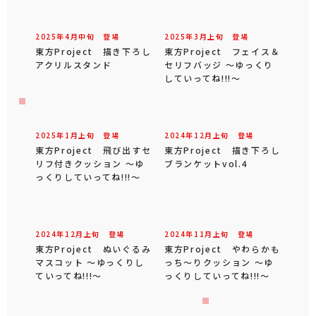
2025年
4
月
中旬
登場
2025年
3
月
上旬
登場
東方Project 描き下ろし
東方Project フェイス＆
アクリルスタンド
セリフバッジ ～ゆっくり
していってね!!!～
2025年
1
月
上旬
登場
2024年
12
月
上旬
登場
東方Project 飛び出すセ
東方Project 描き下ろし
リフ付きクッション ～ゆ
ブランケットvol.4
っくりしていってね!!!～
2024年
12
月
上旬
登場
2024年
11
月
上旬
登場
東方Project ぬいぐるみ
東方Project やわらかも
マスコット ～ゆっくりし
っち～りクッション ～ゆ
ていってね!!!～
っくりしていってね!!!～