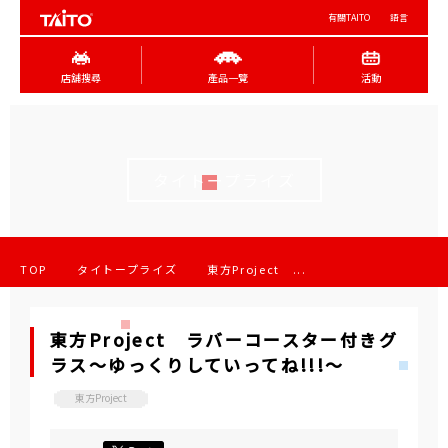
有關TAITO
語言
店舖搜尋
產品一覽
活動
タイトープライズ
TOP
タイトープライズ
東方Project ...
東方Project ラバーコースター付きグ
ラス～ゆっくりしていってね!!!～
東方Project