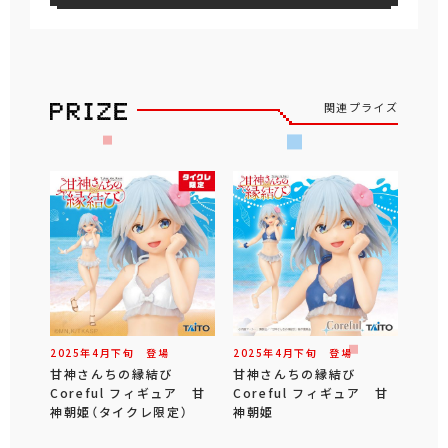
関連プライズ
2025年
4
月
下旬
登場
2025年
4
月
下旬
登場
甘神さんちの縁結び
甘神さんちの縁結び
Coreful フィギュア 甘
Coreful フィギュア 甘
神朝姫（タイクレ限定）
神朝姫