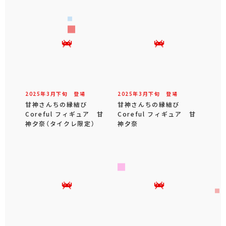
2025年
3
月
下旬
登場
2025年
3
月
下旬
登場
甘神さんちの縁結び
甘神さんちの縁結び
Coreful フィギュア 甘
Coreful フィギュア 甘
神夕奈（タイクレ限定）
神夕奈