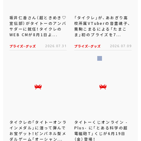
坂井仁香さん（超ときめき♡
「タイクレ」が、あおぎり高
宣伝部）がタイトーのアンバ
校所属VTuberの音霊魂子、
サダーに就任！タイクレの
栗駒こまるによる「たまこ
WEB CMが8月1日よ...
ま」初のプライズを7...
プライズ・グッズ
2026.07.31
プライズ・グッズ
2026.07.09
タイクレの「タイトーオンラ
タイトーくじオンライン -
インメダル」に潜って弾んで
Plus- に「とある科学の超
お宝ゲット！ピンパネル型メ
電磁砲T」くじが6月19日
ダルゲーム「オーシャン...
（金）登場！