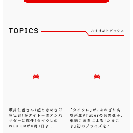
おすすめトピックス
坂井仁香さん（超ときめき♡
「タイクレ」が、あおぎり高
宣伝部）がタイトーのアンバ
校所属VTuberの音霊魂子、
サダーに就任！タイクレの
栗駒こまるによる「たまこ
WEB CMが8月1日よ...
ま」初のプライズを7...