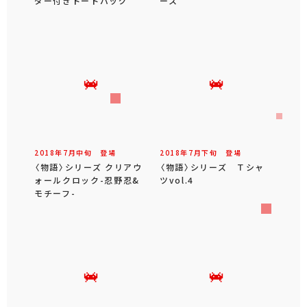
ダー付きトートバッグ
ース
2018年
7
月
中旬
登場
2018年
7
月
下旬
登場
〈物語〉シリーズ クリアウ
〈物語〉シリーズ Ｔシャ
ォールクロック-忍野忍&
ツvol.4
モチーフ-