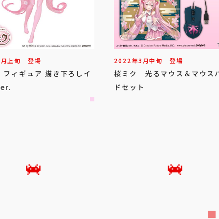
2
月
上旬
登場
2022年
3
月
中旬
登場
 フィギュア 描き下ろしイ
桜ミク 光るマウス＆マウス
er.
ドセット