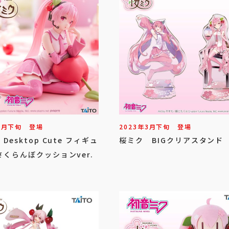
2
月
下旬
登場
2023年
3
月
下旬
登場
Desktop Cute フィギュ
桜ミク BIGクリアスタンド
くらんぼクッションver.