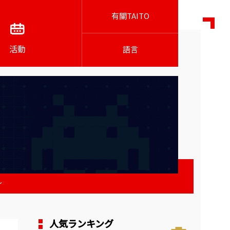
有關TAITO
活動
語言
～
人気ランキング