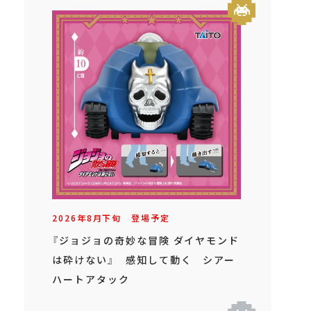
2026年
8
月
下旬
登場予定
『ジョジョの奇妙な冒険 ダイヤモンド
は砕けない』 感知して動く シアー
ハートアタック