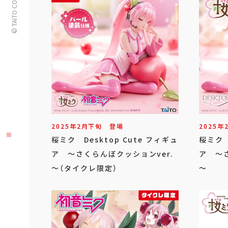
© TAITO CORPORATION
2025年
2
月
下旬
登場
2025年
桜ミク Desktop Cute フィギュ
桜ミク 
ア ～さくらんぼクッションver.
ア ～さ
～（タイクレ限定）
～