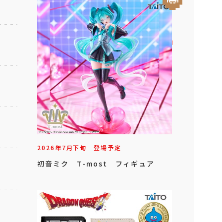
2026年
7
月
下旬
登場予定
初音ミク T-most フィギュア