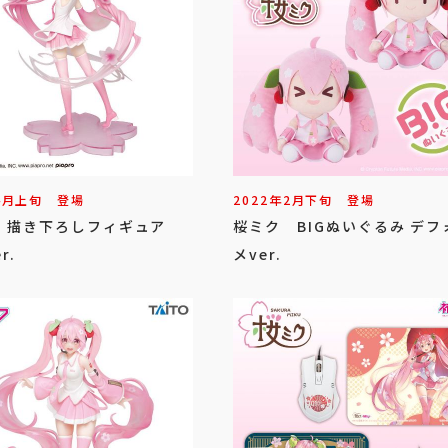
4
月
上旬
登場
2022年
2
月
下旬
登場
 描き下ろしフィギュア
桜ミク BIGぬいぐるみ デフ
r.
メver.