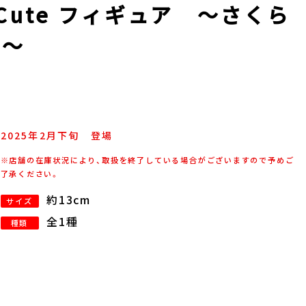
 Cute フィギュア ～さくら
.～
2025年
2
月
下旬
登場
※店舗の在庫状況により、取扱を終了している場合がございますので予めご
了承ください。
約13cm
サイズ
全1種
種類