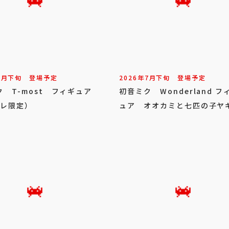
7
月
下旬
登場予定
2026年
7
月
下旬
登場予定
 T-most フィギュア
初音ミク Wonderland フ
レ限定）
ュア オオカミと七匹の子ヤ