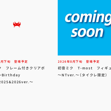
8
月
下旬
登場予定
2026年
8
月
下旬
登場予定
ク フレーム付きクリアボ
初音ミク T-most フィギ
Birthday
～NTver.～（タイクレ限定）
2025&2026ver.～