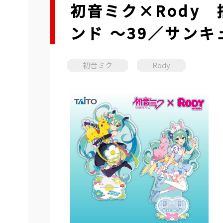
初音ミク×Rody 
ンド ～39／サン
初音ミク
Rody