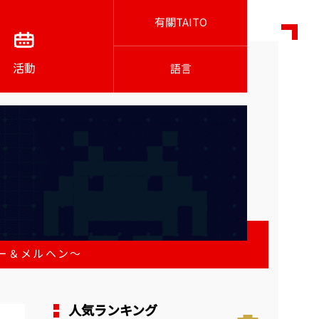
有關TAITO
活動
語言
ュー＆メルヘン～
人気ランキング