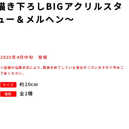
描き下ろしBIGアクリルスタ
キュー＆メルヘン～
2025年
4
月
中旬
登場
※店舗の在庫状況により、取扱を終了している場合がございますので予めご
了承ください。
約20cm
サイズ
全2種
種類