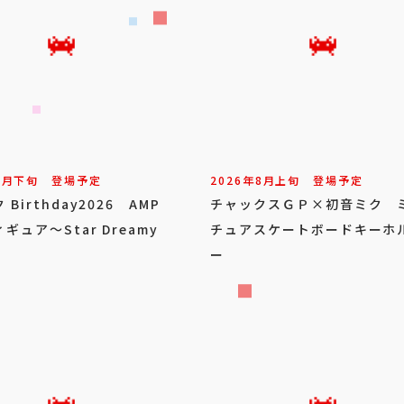
8
月
下旬
登場予定
2026年
8
月
上旬
登場予定
Birthday2026 AMP
チャックスＧＰ×初音ミク 
ギュア～Star Dreamy
チュアスケートボードキーホ
ー