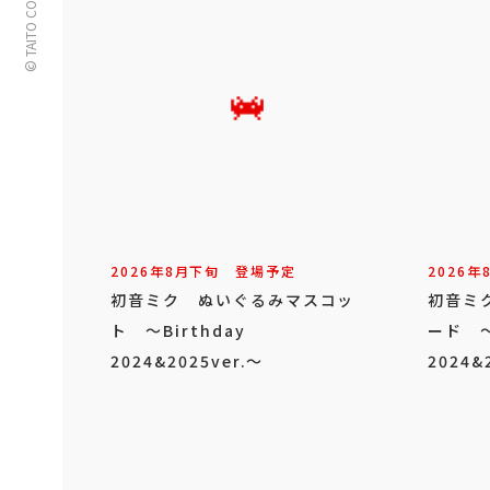
© TAITO CORPORATION
2026年
8
月
下旬
登場予定
2026年
初音ミク ぬいぐるみマスコッ
初音ミ
ト ～Birthday
ード ～
2024&2025ver.～
2024&