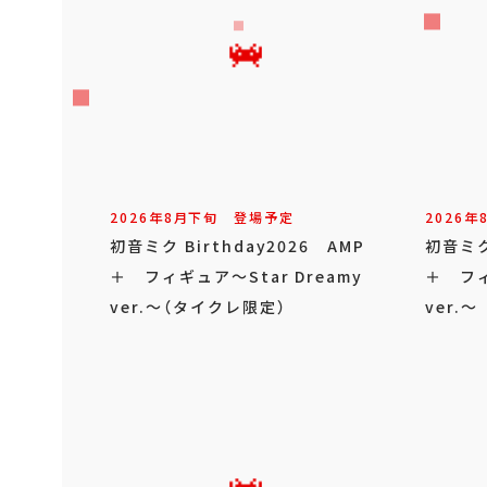
2026年
8
月
下旬
登場予定
2026年
初音ミク Birthday2026 AMP
初音ミク 
＋ フィギュア～Star Dreamy
＋ フィ
ver.～（タイクレ限定）
ver.～