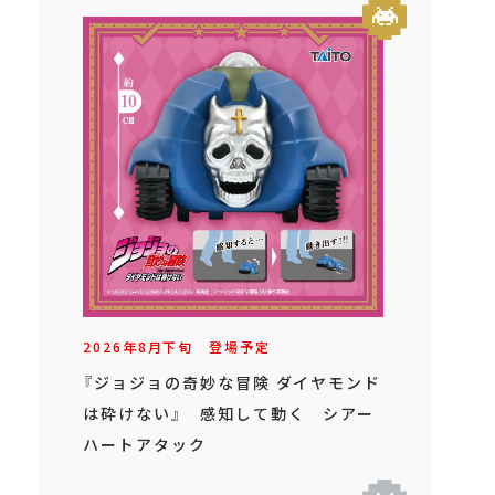
2026年
8
月
下旬
登場予定
『ジョジョの奇妙な冒険 ダイヤモンド
は砕けない』 感知して動く シアー
ハートアタック