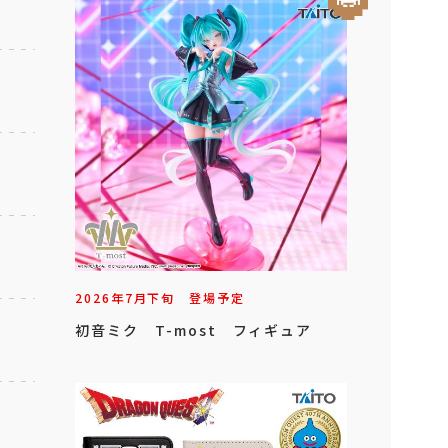
2026年
7
月
下旬
登場予定
初音ミク T-most フィギュア