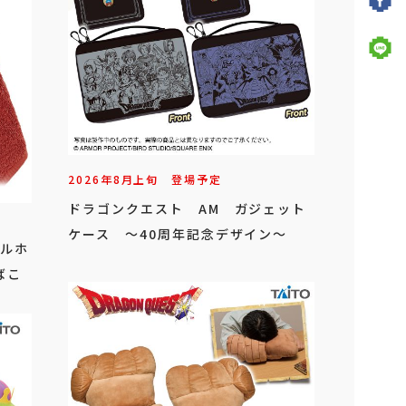
2026年
8
月
上旬
登場予定
ドラゴンクエスト AM ガジェット
ケース ～40周年記念デザイン～
オルホ
ばこ