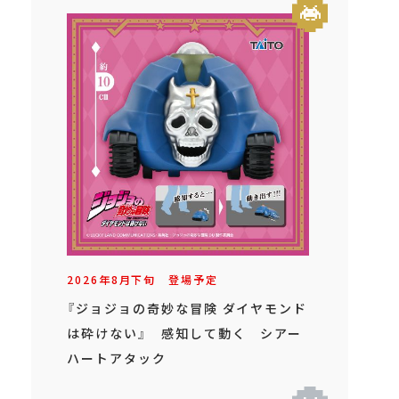
2026年
8
月
下旬
登場予定
『ジョジョの奇妙な冒険 ダイヤモンド
は砕けない』 感知して動く シアー
ハートアタック