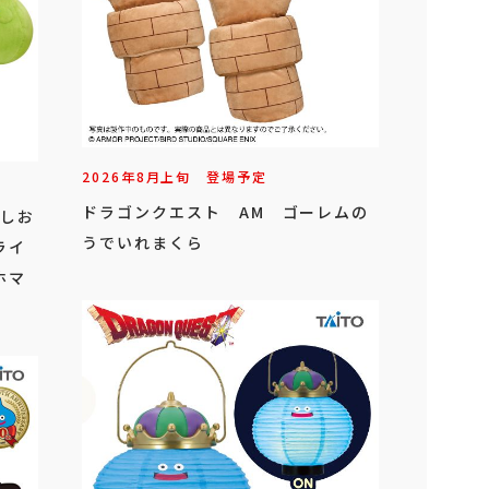
2026年
8
月
上旬
登場予定
ドラゴンクエスト AM ゴーレムの
こしお
うでいれまくら
ライ
ホマ