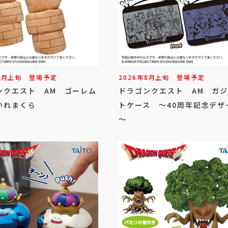
8
月
上旬
登場予定
2026年
8
月
上旬
登場予定
ンクエスト AM ゴーレム
ドラゴンクエスト AM ガ
いれまくら
トケース ～40周年記念デザ
～