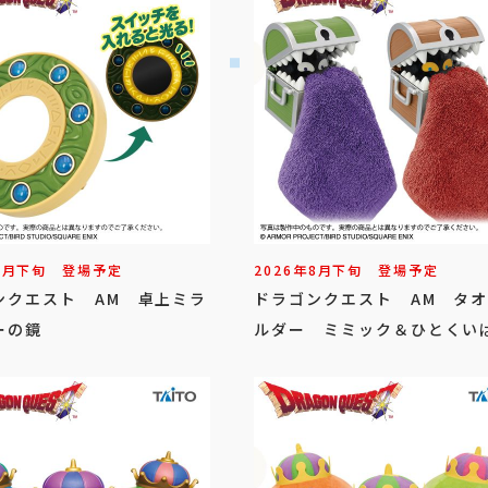
8
月
下旬
登場予定
2026年
8
月
下旬
登場予定
ンクエスト AM 卓上ミラ
ドラゴンクエスト AM タ
ーの鏡
ルダー ミミック＆ひとくい