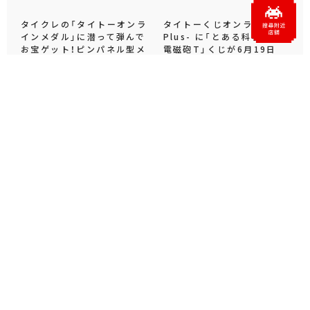
タイクレの「タイトーオンラ
タイトーくじオンライン -
インメダル」に潜って弾んで
Plus- に「とある科学の超
お宝ゲット！ピンパネル型メ
電磁砲T」くじが6月19日
ダルゲーム「オーシャン...
（金）登場！
プライズ・グッズ
2026.06.25
プライズ・グッズ
2026.06.12
官方SNS
X
Facebook
YouTube
Instagram
note
官方直播頻道/存檔