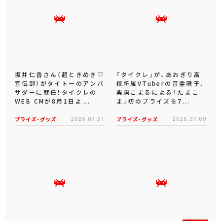
坂井仁香さん（超ときめき♡
「タイクレ」が、あおぎり高
宣伝部）がタイトーのアンバ
校所属VTuberの音霊魂子、
サダーに就任！タイクレの
栗駒こまるによる「たまこ
WEB CMが8月1日よ...
ま」初のプライズを7...
プライズ・グッズ
2026.07.31
プライズ・グッズ
2026.07.09