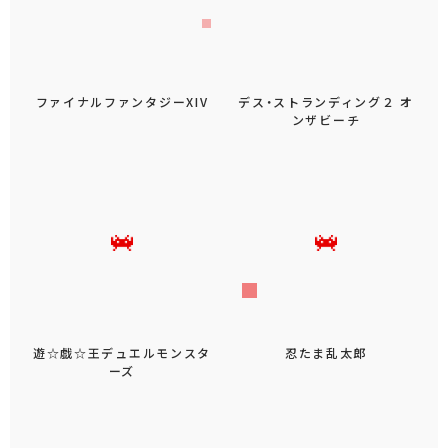
ファイナルファンタジーXIV
デス・ストランディング２ オ
ンザビーチ
遊☆戯☆王デュエルモンスタ
忍たま乱太郎
ーズ