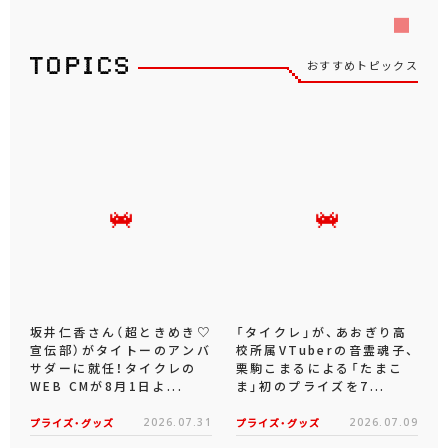
おすすめトピックス
坂井仁香さん（超ときめき♡
「タイクレ」が、あおぎり高
宣伝部）がタイトーのアンバ
校所属VTuberの音霊魂子、
サダーに就任！タイクレの
栗駒こまるによる「たまこ
WEB CMが8月1日よ...
ま」初のプライズを7...
プライズ・グッズ
2026.07.31
プライズ・グッズ
2026.07.09