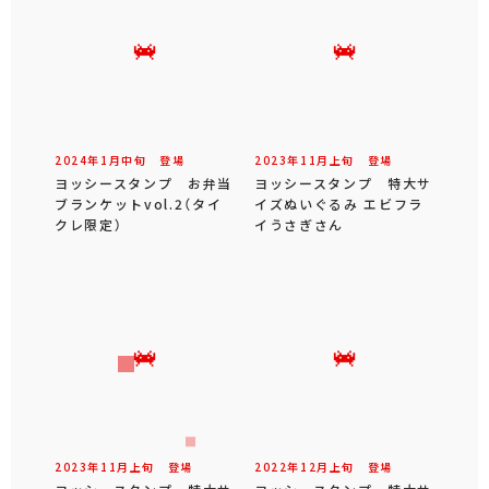
2024年
1
月
中旬
登場
2023年
11
月
上旬
登場
ヨッシースタンプ お弁当
ヨッシースタンプ 特大サ
ブランケットvol.2（タイ
イズぬいぐるみ エビフラ
クレ限定）
イうさぎさん
2023年
11
月
上旬
登場
2022年
12
月
上旬
登場