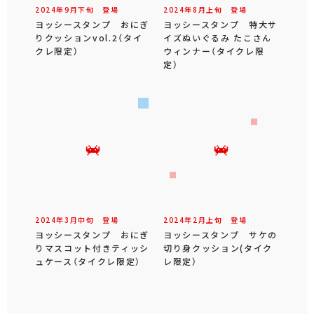
2024年
9
月
下旬
登場
2024年
8
月
上旬
登場
ヨッシースタンプ おにぎ
ヨッシースタンプ 特大サ
りクッションvol.2（タイ
イズぬいぐるみ たこさん
クレ限定）
ウィンナー（タイクレ限
定）
2024年
3
月
中旬
登場
2024年
2
月
上旬
登場
ヨッシースタンプ おにぎ
ヨッシースタンプ サケの
りマスコット付きティッシ
切り身クッション(タイク
ュケース（タイクレ限定）
レ限定）