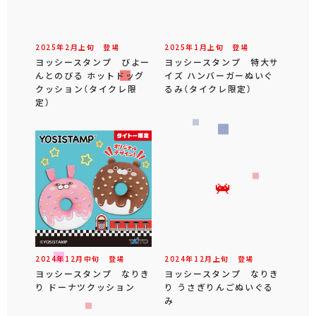
2025年
2
月
上旬
登場
2025年
1
月
上旬
登場
ヨッシースタンプ びよー
ヨッシースタンプ 特大サ
んとのびる ホットドッグ
イズ ハンバーガーぬいぐ
クッション（タイクレ限
るみ（タイクレ限定）
定）
2024年
12
月
中旬
登場
2024年
12
月
上旬
登場
ヨッシースタンプ なりき
ヨッシースタンプ なりき
り ドーナツクッション
り うさぎりんごぬいぐる
み