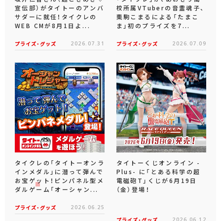
宣伝部）がタイトーのアンバ
校所属VTuberの音霊魂子、
サダーに就任！タイクレの
栗駒こまるによる「たまこ
WEB CMが8月1日よ...
ま」初のプライズを7...
プライズ・グッズ
2026.07.31
プライズ・グッズ
2026.07.09
タイクレの「タイトーオンラ
タイトーくじオンライン -
インメダル」に潜って弾んで
Plus- に「とある科学の超
お宝ゲット！ピンパネル型メ
電磁砲T」くじが6月19日
ダルゲーム「オーシャン...
（金）登場！
プライズ・グッズ
2026.06.25
プライズ・グッズ
2026.06.12