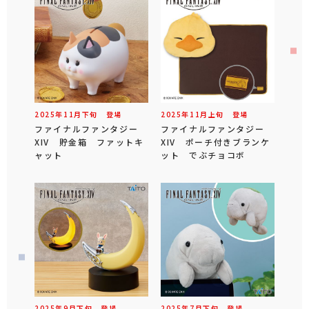
2025年
11
月
下旬
登場
2025年
11
月
上旬
登場
ファイナルファンタジー
ファイナルファンタジー
XIV 貯金箱 ファットキ
XIV ポーチ付きブランケ
ャット
ット でぶチョコボ
2025年
9
月
下旬
登場
2025年
7
月
下旬
登場