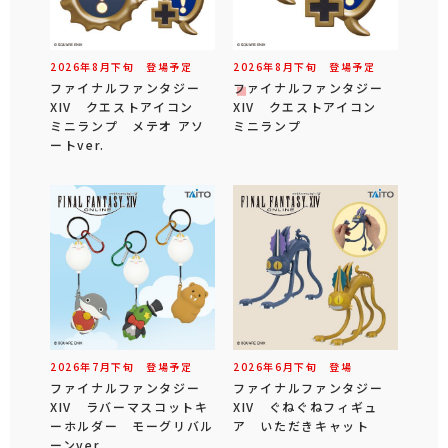
2026年
8
月
下旬
登場予定
2026年
8
月
下旬
登場予定
ファイナルファンタジー
ファイナルファンタジー
XIV クエストアイコン
XIV クエストアイコン
ミニランプ メテオ アソ
ミニランプ
ートver.
2026年
7
月
下旬
登場予定
2026年
6
月
下旬
登場
ファイナルファンタジー
ファイナルファンタジー
XIV ラバーマスコットキ
XIV ぐねぐねフィギュ
ーホルダー モーグリバル
ア いただきキャット
ーンver.