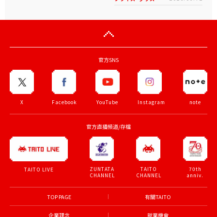
官方SNS
X
Facebook
YouTube
Instagram
note
官方直播頻道/存檔
ZUNTATA
TAITO
70th
TAITO LIVE
CHANNEL
CHANNEL
anniv.
TOP PAGE
有關TAITO
企業理念
就業機會