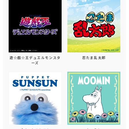
遊☆戯☆王デュエルモンスタ
忍たま乱太郎
ーズ