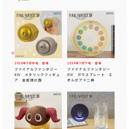
2026年
5
月
中旬
登場
2026年
3
月
下旬
登場
ファイナルファンタジー
ファイナルファンタジー
XIV メタリックフィギュ
XIV ガラスプレート エ
ア 金蛇様の壺
オルゼア十二神