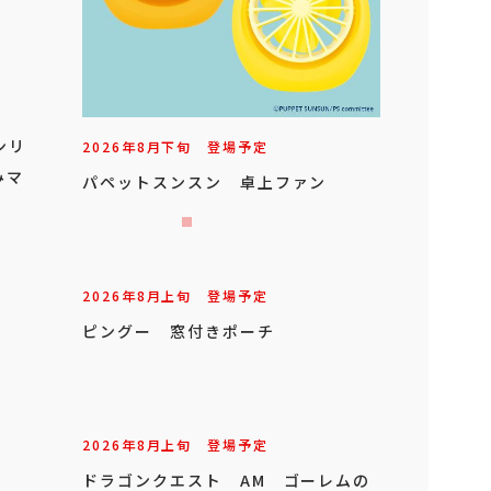
ンリ
2026年
8
月
下旬
登場予定
みマ
パペットスンスン 卓上ファン
2026年
8
月
上旬
登場予定
ピングー 窓付きポーチ