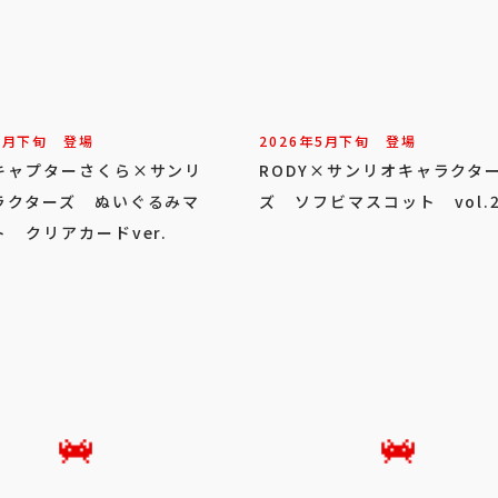
7
月
下旬
登場
2026年
5
月
下旬
登場
キャプターさくら×サンリ
RODY×サンリオキャラクタ
ラクターズ ぬいぐるみマ
ズ ソフビマスコット vol.
ト クリアカードver.