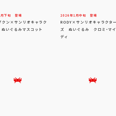
1
月
下旬
登場
2026年
1
月
中旬
登場
げクン×サンリオキャラク
RODY×サンリオキャラクタ
 ぬいぐるみマスコット
ズ ぬいぐるみ クロミ・マ
ディ