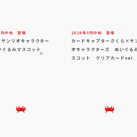
3
月
中旬
登場
2026年
3
月
中旬
登場
Y×サンリオキャラクター
カードキャプターさくら×サ
いぐるみマスコット
オキャラクターズ ぬいぐる
スコット クリアカードver.