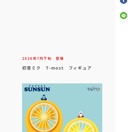
ー
2
2026年
7
月
下旬
登場
初音ミク T-most フィギュア