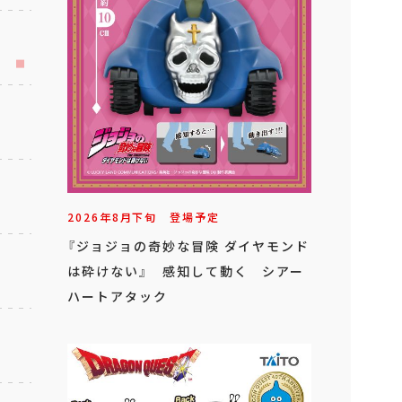
2026年
8
月
下旬
登場予定
『ジョジョの奇妙な冒険 ダイヤモンド
は砕けない』 感知して動く シアー
ハートアタック