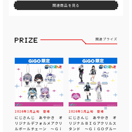
関連商品を見る
関連プライズ
2026年
1
月
上旬
登場
2026年
1
月
上旬
登場
にじさんじ あやかき オ
にじさんじ あやかき オ
リジナルデフォルメアクリ
リジナルＢＩＧアクリルス
ルボールチェーン ～Ｇｉ
タンド ～ＧｉＧＯグルー