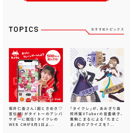
おすすめトピックス
坂井仁香さん（超ときめき♡
「タイクレ」が、あおぎり高
宣伝部）がタイトーのアンバ
校所属VTuberの音霊魂子、
サダーに就任！タイクレの
栗駒こまるによる「たまこ
WEB CMが8月1日よ...
ま」初のプライズを7...