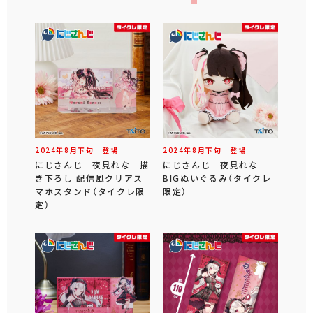
2024年
8
月
下旬
登場
2024年
8
月
下旬
登場
にじさんじ 夜見れな 描
にじさんじ 夜見れな
き下ろし 配信風クリアス
BIGぬいぐるみ（タイクレ
マホスタンド（タイクレ限
限定）
定）