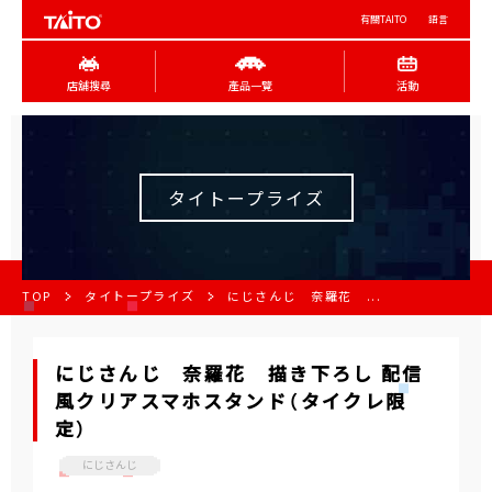
有關TAITO
語言
店舖搜尋
產品一覽
活動
タイトープライズ
TOP
タイトープライズ
にじさんじ 奈羅花 ...
にじさんじ 奈羅花 描き下ろし 配信
風クリアスマホスタンド（タイクレ限
定）
にじさんじ