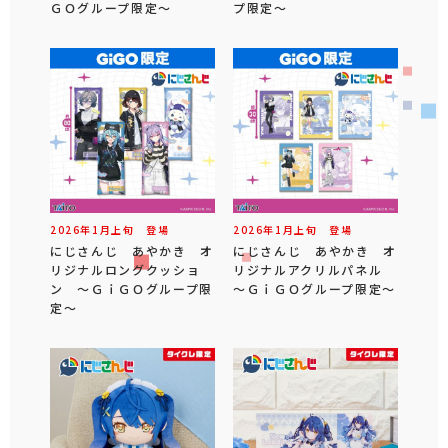
ＧＯグループ限定～
プ限定～
2026年
1
月
上旬
登場
2026年
1
月
上旬
登場
にじさんじ あやかき オ
にじさんじ あやかき オ
リジナルロングクッショ
リジナルアクリルパネル
ン ～ＧｉＧＯグループ限
～ＧｉＧＯグループ限定～
定～