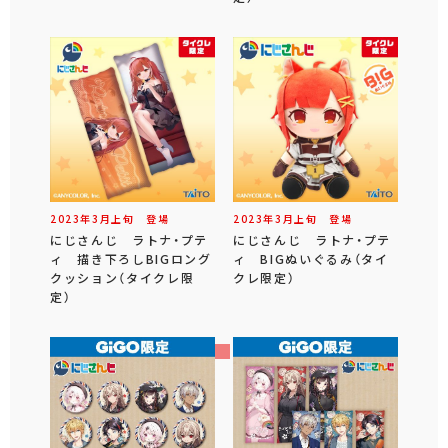
2023年
3
月
上旬
登場
2023年
3
月
上旬
登場
にじさんじ ラトナ・プテ
にじさんじ ラトナ・プテ
ィ 描き下ろしBIGロング
ィ BIGぬいぐるみ（タイ
クッション（タイクレ限
クレ限定）
定）