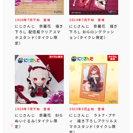
2024年
7
月
下旬
登場
2024年
7
月
下旬
登場
にじさんじ 奈羅花 描き
にじさんじ 奈羅花 描き
下ろし 配信風クリアスマ
下ろし BIGロングクッシ
ホスタンド（タイクレ限
ョン（タイクレ限定）
定）
2024年
7
月
下旬
登場
2023年
3
月
上旬
登場
にじさんじ 奈羅花 BIG
にじさんじ ラトナ・プテ
ぬいぐるみ（タイクレ限
ィ 描き下ろしアクリルス
定）
マホスタンド（タイクレ限
定）