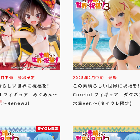
8
月
下旬
登場予定
2025年
2
月
中旬
登場
晴らしい世界に祝福を！
この素晴らしい世界に祝福
ful フィギュア めぐみん～
Coreful フィギュア ダク
.～Renewal
水着ver.～(タイクレ限定)