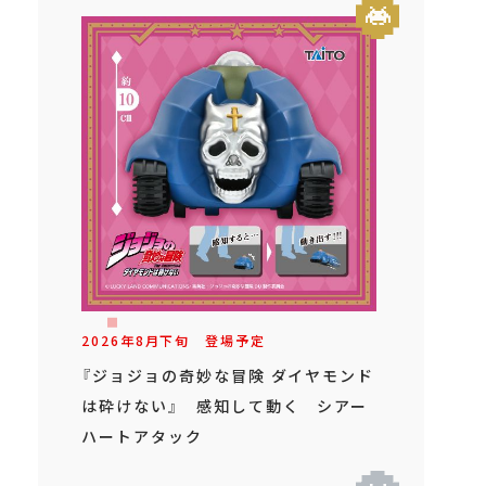
2026年
8
月
下旬
登場予定
『ジョジョの奇妙な冒険 ダイヤモンド
は砕けない』 感知して動く シアー
ハートアタック