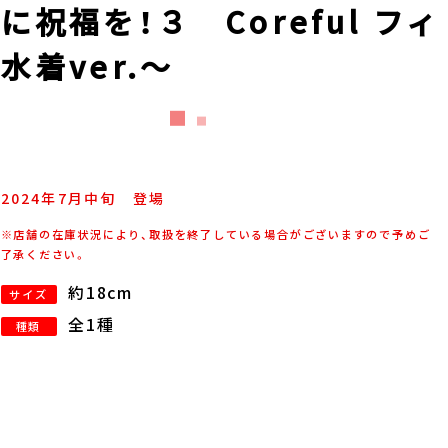
祝福を！３ Coreful フィ
着ver.～
2024年
7
月
中旬
登場
※店舗の在庫状況により、取扱を終了している場合がございますので予めご
了承ください。
約18cm
サイズ
全1種
種類