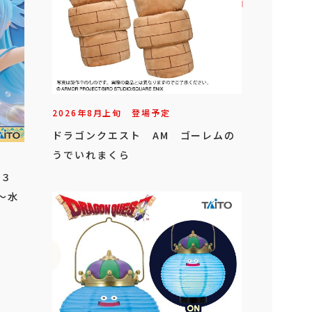
2026年
8
月
上旬
登場予定
ドラゴンクエスト AM ゴーレムの
うでいれまくら
を！３
ア～水