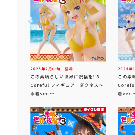
2025年
2
月
中旬
登場
2024年
この素晴らしい世界に祝福を！３
この素
Coreful フィギュア ダクネス～
Core
水着ver.～
着ver