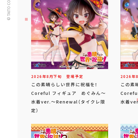
© TAITO CORPORATION
2026年
8
月
下旬
登場予定
2026年
この素晴らしい世界に祝福を！
この素
Coreful フィギュア めぐみん～
Core
水着ver.～Renewal（タイクレ限
水着ver
定）