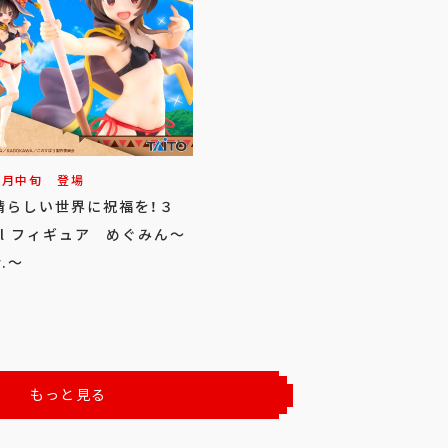
7
月
中旬
登場
晴らしい世界に祝福を！３
ful フィギュア めぐみん～
r.～
もっと見る