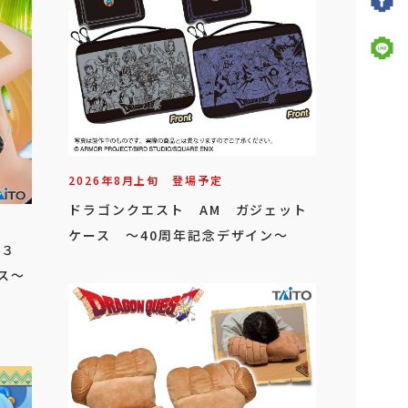
2026年
8
月
上旬
登場予定
ドラゴンクエスト AM ガジェット
ケース ～40周年記念デザイン～
を！３
ネス～