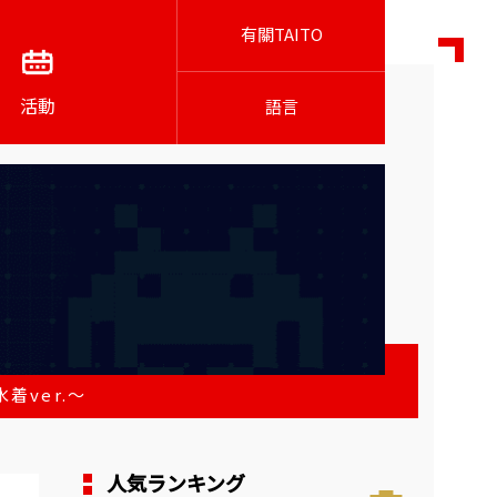
有關TAITO
活動
語言
着ver.～
人気ランキング