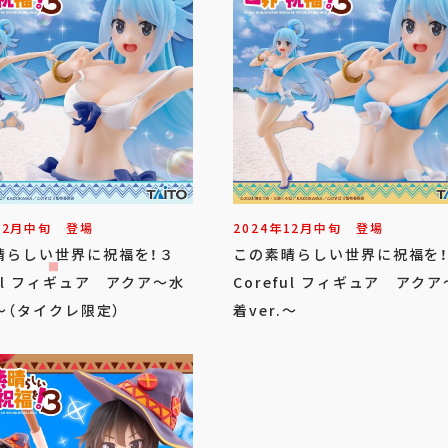
12
月
中旬
登場
2024年
12
月
中旬
登場
晴らしい世界に祝福を！３
この素晴らしい世界に祝福
ful フィギュア アクア～水
Coreful フィギュア アク
.～（タイクレ限定）
着ver.～