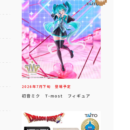
2026年
7
月
下旬
登場予定
初音ミク T-most フィギュア