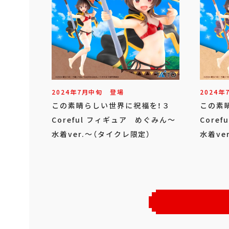
2024年
7
月
中旬
登場
2024年
この素晴らしい世界に祝福を！３
この素
Coreful フィギュア めぐみん～
Core
水着ver.～（タイクレ限定）
水着ve