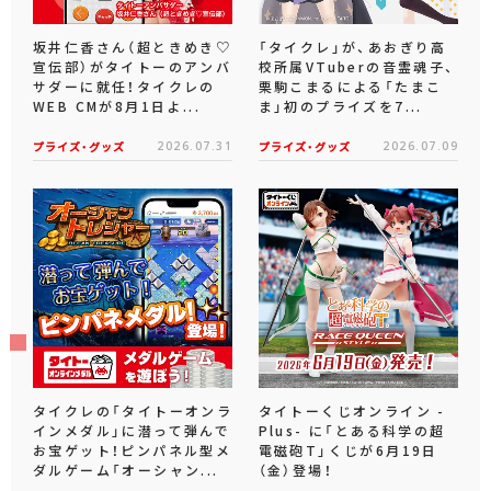
坂井仁香さん（超ときめき♡
「タイクレ」が、あおぎり高
宣伝部）がタイトーのアンバ
校所属VTuberの音霊魂子、
サダーに就任！タイクレの
栗駒こまるによる「たまこ
WEB CMが8月1日よ...
ま」初のプライズを7...
プライズ・グッズ
2026.07.31
プライズ・グッズ
2026.07.09
タイクレの「タイトーオンラ
タイトーくじオンライン -
インメダル」に潜って弾んで
Plus- に「とある科学の超
お宝ゲット！ピンパネル型メ
電磁砲T」くじが6月19日
ダルゲーム「オーシャン...
（金）登場！