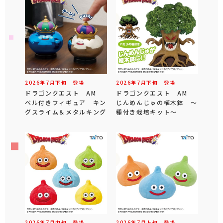
2026年
7
月
下旬
登場
2026年
7
月
下旬
登場
ドラゴンクエスト AM
ドラゴンクエスト AM
ベル付きフィギュア キン
じんめんじゅの植木鉢 ～
グスライム＆メタルキング
種付き栽培キット～
2026年
7
月
中旬
登場
2026年
7
月
上旬
登場