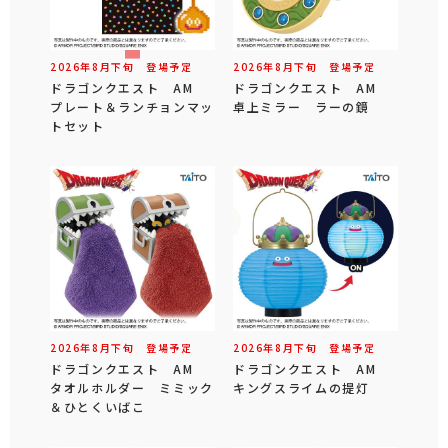
2026年
8
月
下旬
登場予定
2026年
8
月
下旬
登場予定
ドラゴンクエスト AM
ドラゴンクエスト AM
プレート＆ランチョンマッ
卓上ミラー ラーの鏡
トセット
2026年
8
月
下旬
登場予定
2026年
8
月
下旬
登場予定
ドラゴンクエスト AM
ドラゴンクエスト AM
タオルホルダー ミミック
キングスライムの提灯
＆ひとくいばこ