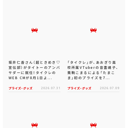
坂井仁香さん（超ときめき♡
「タイクレ」が、あおぎり高
宣伝部）がタイトーのアンバ
校所属VTuberの音霊魂子、
サダーに就任！タイクレの
栗駒こまるによる「たまこ
WEB CMが8月1日よ...
ま」初のプライズを7...
プライズ・グッズ
2026.07.31
プライズ・グッズ
2026.07.09