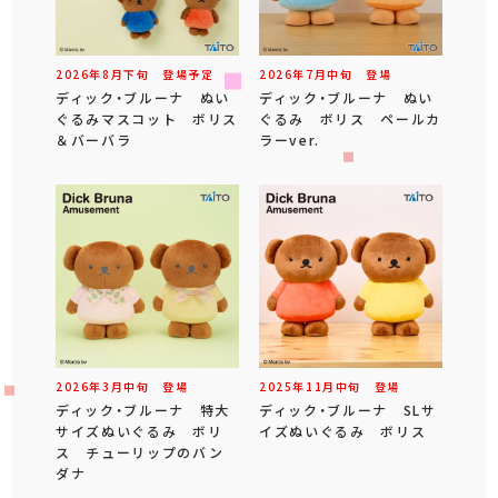
2026年
8
月
下旬
登場予定
2026年
7
月
中旬
登場
ディック・ブルーナ ぬい
ディック・ブルーナ ぬい
ぐるみマスコット ボリス
ぐるみ ボリス ペールカ
＆バーバラ
ラーver.
2026年
3
月
中旬
登場
2025年
11
月
中旬
登場
ディック・ブルーナ 特大
ディック・ブルーナ SLサ
サイズぬいぐるみ ボリ
イズぬいぐるみ ボリス
ス チューリップのバン
ダナ