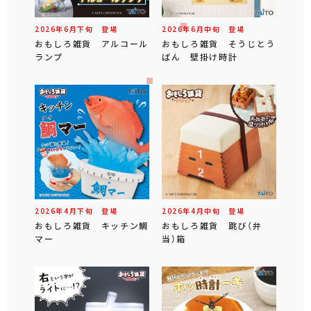
2026年
6
月
下旬
登場
2026年
6
月
中旬
登場
おもしろ雑貨 アルコール
おもしろ雑貨 そうじとう
ランプ
ばん 壁掛け時計
2026年
4
月
下旬
登場
2026年
4
月
中旬
登場
おもしろ雑貨 キッチン鯛
おもしろ雑貨 跳び（弁
マー
当）箱