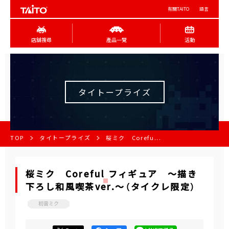
有關TAITO
語言
店舖搜尋
產品一覽
活動
タイトープライズ
TOP
タイトープライズ
桜ミク Corefu...
桜ミク Coreful フィギュア ～描き
下ろし和風喫茶ver.～（タイクレ限定）
初音ミク