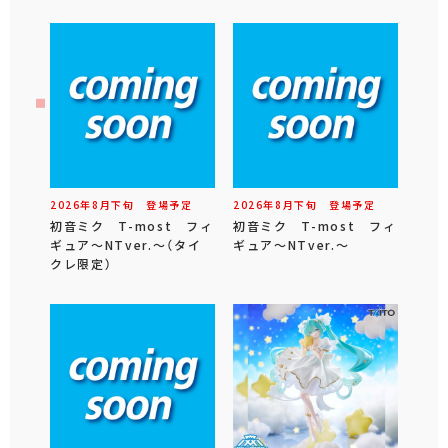
2026年
8
月
下旬
登場予定
2026年
8
月
下旬
登場予定
初音ミク T-most フィ
初音ミク T-most フィ
ギュア～NTver.～（タイ
ギュア～NTver.～
クレ限定）