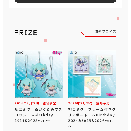
関連プライズ
2026年
8
月
下旬
登場予定
2026年
8
月
下旬
登場予定
初音ミク ぬいぐるみマス
初音ミク フレーム付きク
コット ～Birthday
リアボード ～Birthday
2024&2025ver.～
2024&2025&2026ver.
～