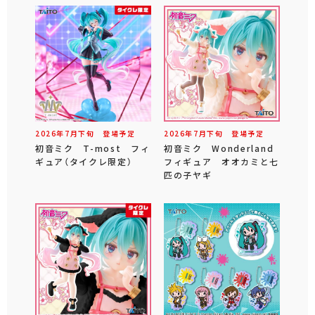
2026年
7
月
下旬
登場予定
2026年
7
月
下旬
登場予定
初音ミク T-most フィ
初音ミク Wonderland
ギュア（タイクレ限定）
フィギュア オオカミと七
匹の子ヤギ