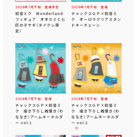
2026年
7
月
下旬
登場予定
2026年
7
月
下旬
登場
初音ミク Wonderland
チャックスＧＰ×初音ミ
フィギュア オオカミと七
ク オーロラクリアスタン
匹の子ヤギ（タイクレ限
ドキーチェーン
定）
2026年
7
月
下旬
登場
2026年
7
月
下旬
登場
チャックスＧＰ×初音ミ
チャックスＧＰ×初音ミ
ク 描き下ろし戦慄き（わ
ク 描き下ろし戦慄き（わ
ななき）アームキーホルダ
ななき）アームキーホルダ
ー vol.1
ー vol.2