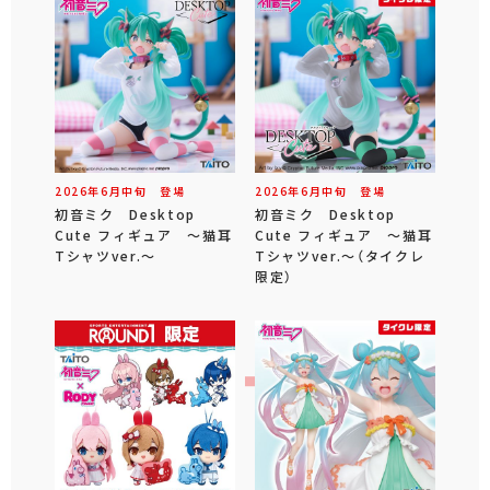
2026年
6
月
中旬
登場
2026年
6
月
中旬
登場
初音ミク Desktop
初音ミク Desktop
Cute フィギュア ～猫耳
Cute フィギュア ～猫耳
Tシャツver.～
Tシャツver.～（タイクレ
限定）