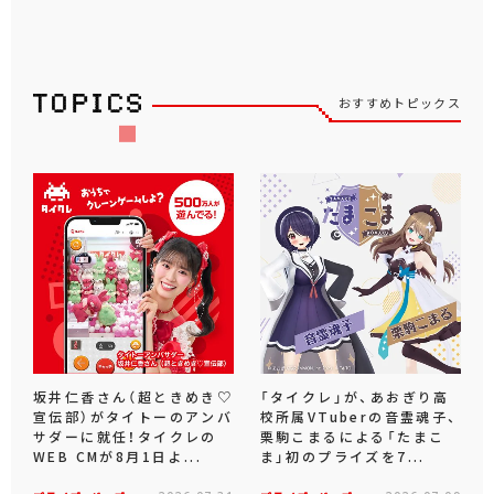
おすすめトピックス
坂井仁香さん（超ときめき♡
「タイクレ」が、あおぎり高
宣伝部）がタイトーのアンバ
校所属VTuberの音霊魂子、
サダーに就任！タイクレの
栗駒こまるによる「たまこ
WEB CMが8月1日よ...
ま」初のプライズを7...