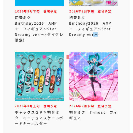
2026年
8
月
下旬
登場予定
2026年
8
月
下旬
登場予定
初音ミク
初音ミク
Birthday2026 AMP
Birthday2026 AMP
＋ フィギュア～Star
＋ フィギュア～Star
Dreamy ver.～（タイクレ
Dreamy ver.～
限定）
2026年
8
月
上旬
登場予定
2026年
7
月
下旬
登場予定
チャックスＧＰ×初音ミ
初音ミク T-most フィ
ク ミニチュアスケートボ
ギュア
ードキーホルダー