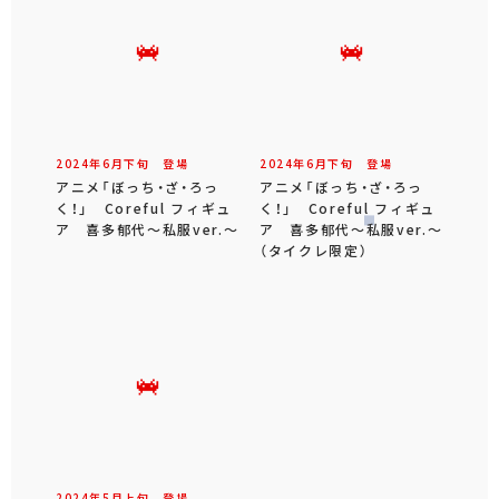
2024年
6
月
下旬
登場
2024年
6
月
下旬
登場
アニメ「ぼっち・ざ・ろっ
アニメ「ぼっち・ざ・ろっ
く！」 Coreful フィギュ
く！」 Coreful フィギュ
ア 喜多郁代～私服ver.～
ア 喜多郁代～私服ver.～
（タイクレ限定）
2024年
5
月
上旬
登場