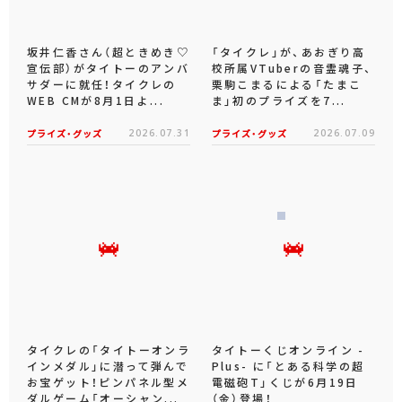
坂井仁香さん（超ときめき♡
「タイクレ」が、あおぎり高
宣伝部）がタイトーのアンバ
校所属VTuberの音霊魂子、
サダーに就任！タイクレの
栗駒こまるによる「たまこ
WEB CMが8月1日よ...
ま」初のプライズを7...
プライズ・グッズ
2026.07.31
プライズ・グッズ
2026.07.09
タイクレの「タイトーオンラ
タイトーくじオンライン -
インメダル」に潜って弾んで
Plus- に「とある科学の超
お宝ゲット！ピンパネル型メ
電磁砲T」くじが6月19日
ダルゲーム「オーシャン...
（金）登場！