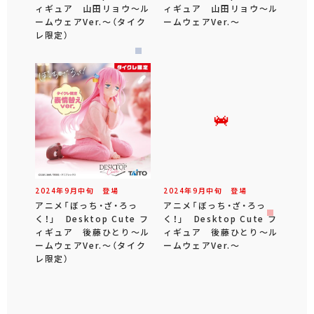
ィギュア 山田リョウ～ル
ィギュア 山田リョウ～ル
ームウェアVer.～（タイク
ームウェアVer.～
レ限定）
2024年
9
月
中旬
登場
2024年
9
月
中旬
登場
アニメ「ぼっち・ざ・ろっ
アニメ「ぼっち・ざ・ろっ
く！」 Desktop Cute フ
く！」 Desktop Cute フ
ィギュア 後藤ひとり～ル
ィギュア 後藤ひとり～ル
ームウェアVer.～（タイク
ームウェアVer.～
レ限定）