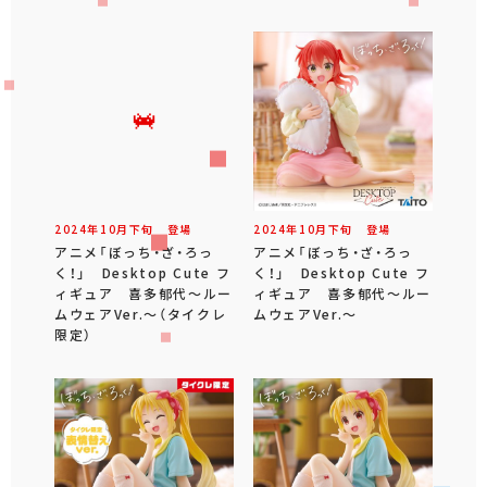
2024年
10
月
下旬
登場
2024年
10
月
下旬
登場
アニメ「ぼっち・ざ・ろっ
アニメ「ぼっち・ざ・ろっ
く！」 Desktop Cute フ
く！」 Desktop Cute フ
ィギュア 喜多郁代～ルー
ィギュア 喜多郁代～ルー
ムウェアVer.～（タイクレ
ムウェアVer.～
限定）