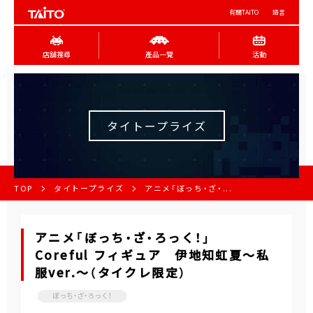
有關TAITO
語言
店舖搜尋
產品一覽
活動
タイトープライズ
TOP
タイトープライズ
アニメ「ぼっち・ざ・...
アニメ「ぼっち・ざ・ろっく！」
Coreful フィギュア 伊地知虹夏～私
服ver.～（タイクレ限定）
ぼっち・ざ・ろっく！