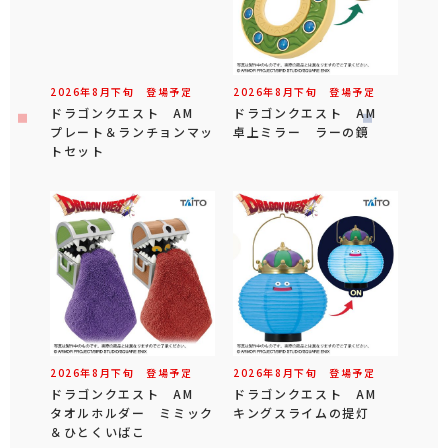
2026年
8
月
下旬
登場予定
2026年
8
月
下旬
登場予定
ドラゴンクエスト AM
ドラゴンクエスト AM
プレート＆ランチョンマッ
卓上ミラー ラーの鏡
トセット
2026年
8
月
下旬
登場予定
2026年
8
月
下旬
登場予定
ドラゴンクエスト AM
ドラゴンクエスト AM
タオルホルダー ミミック
キングスライムの提灯
＆ひとくいばこ