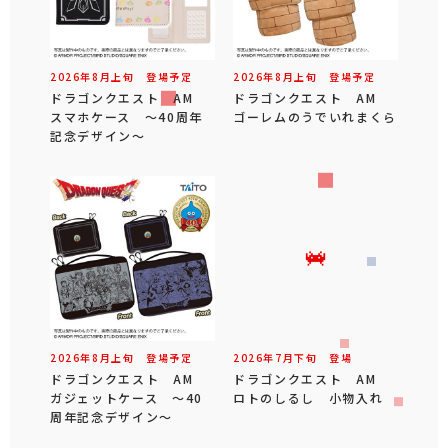
2026年
8
月
上旬
登場予定
2026年
8
月
上旬
登場予定
ドラゴンクエスト AM
ドラゴンクエスト AM
スマホケース ～40周年
ゴーレムのうでいれまくら
記念デザイン～
2026年
8
月
上旬
登場予定
2026年
7
月
下旬
登場
ドラゴンクエスト AM
ドラゴンクエスト AM
ガジェットケース ～40
ロトのしるし 小物入れ
周年記念デザイン～