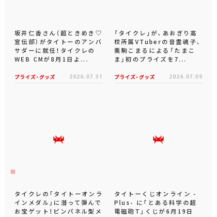
坂井仁香さん（超ときめき♡
「タイクレ」が、あおぎり高
宣伝部）がタイトーのアンバ
校所属VTuberの音霊魂子、
サダーに就任！タイクレの
栗駒こまるによる「たまこ
WEB CMが8月1日よ...
ま」初のプライズを7...
プライズ・グッズ
2026.07.31
プライズ・グッズ
2026.07.09
タイクレの「タイトーオンラ
タイトーくじオンライン -
インメダル」に潜って弾んで
Plus- に「とある科学の超
お宝ゲット！ピンパネル型メ
電磁砲T」くじが6月19日