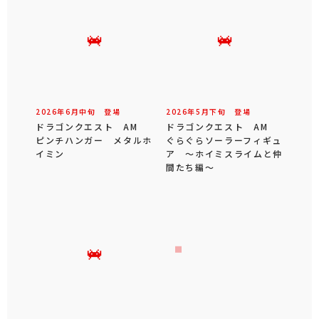
2026年
6
月
中旬
登場
2026年
5
月
下旬
登場
ドラゴンクエスト AM
ドラゴンクエスト AM
ピンチハンガー メタルホ
ぐらぐらソーラーフィギュ
イミン
ア ～ホイミスライムと仲
間たち編～