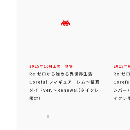
2025年
10
月
上旬
登場
2025年
Re:ゼロから始める異世界生活
Re:
Coreful フィギュア レム～猫耳
Core
メイドver.～Renewal（タイクレ
ンパーバ
限定）
イクレ