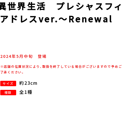
る異世界生活 プレシャスフィ
ドレスver.～Renewal
2024年
5
月
中旬
登場
※店舗の在庫状況により、取扱を終了している場合がございますので予めご
了承ください。
約23cm
サイズ
全1種
種類