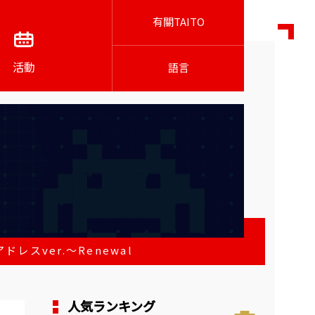
有關TAITO
活動
語言
スver.～Renewal
人気ランキング