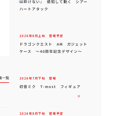
は砕けない』 感知して動く シアー
ハートアタック
2026年
8
月
上旬
登場予定
ドラゴンクエスト AM ガジェット
ケース ～40周年記念デザイン～
舗一覧
2026年
7
月
下旬
登場
初音ミク T-most フィギュア
2026年
8
月
下旬
登場予定