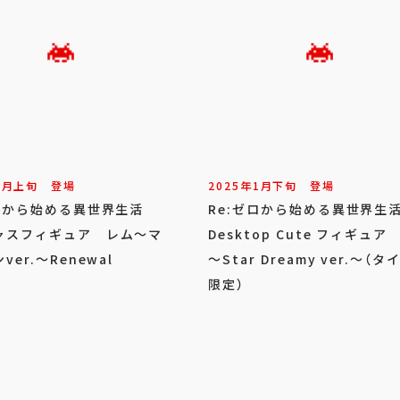
2
月
上旬
登場
2025年
1
月
下旬
登場
ゼロから始める異世界生活
Re:ゼロから始める異世界
ャスフィギュア レム～マ
Desktop Cute フィギュア
ver.～Renewal
～Star Dreamy ver.～（
限定）