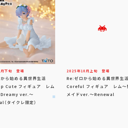
7
月
下旬
登場
2025年
10
月
上旬
登場
ゼロから始める異世界生活
Re:ゼロから始める異世界
top Cute フィギュア レム
Coreful フィギュア レム
 Dreamy ver.～
メイドver.～Renewal
wal（タイクレ限定）