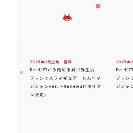
2025年
2
月
上旬
登場
2025年
Re:ゼロから始める異世界生活
Re:
プレシャスフィギュア レム～マ
プレシ
ジシャンver.～Renewal（タイク
ジシャン
レ限定）