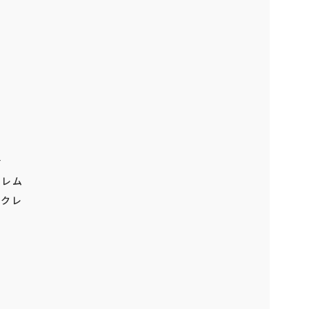
生活
 レム
タイクレ