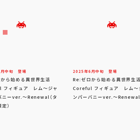
6
月
中旬
登場
2025年
6
月
中旬
登場
ゼロから始める異世界生活
Re:ゼロから始める異世界
ful フィギュア レム～ジャ
Coreful フィギュア レム
ニーver.～Renewal（タ
ンパーバニーver.～Renewa
限定）