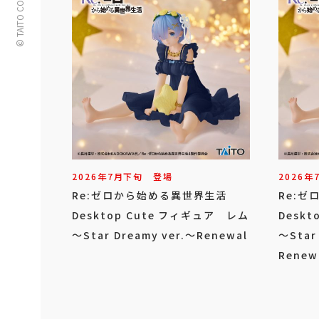
© TAITO CORPORATION
2026年
7
月
下旬
登場
2026年
Re:ゼロから始める異世界生活
Re:
Desktop Cute フィギュア レム
Desk
～Star Dreamy ver.～Renewal
～Star
Rene