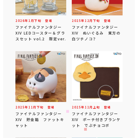
2026年
1
月
下旬
登場
2025年
12
月
下旬
登場
ファイナルファンタジー
ファイナルファンタジー
XIV LEDコースター＆グラ
XIV ぬいぐるみ 東方の
スセット vol.2 限定ver.
白ツチノコ？
2025年
11
月
下旬
登場
2025年
11
月
上旬
登場
ファイナルファンタジー
ファイナルファンタジー
XIV 貯金箱 ファットキ
XIV ポーチ付きブランケ
ャット
ット でぶチョコボ