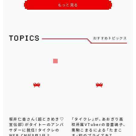
もっと見る
おすすめトピックス
坂井仁香さん（超ときめき♡
「タイクレ」が、あおぎり高
宣伝部）がタイトーのアンバ
校所属VTuberの音霊魂子、
サダーに就任！タイクレの
栗駒こまるによる「たまこ
WEB CMが8月1日よ...
ま」初のプライズを7...