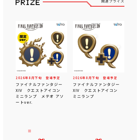
関連プライズ
2026年
8
月
下旬
登場予定
2026年
8
月
下旬
登場予定
ファイナルファンタジー
ファイナルファンタジー
XIV クエストアイコン
XIV クエストアイコン
ミニランプ メテオ アソ
ミニランプ
ートver.