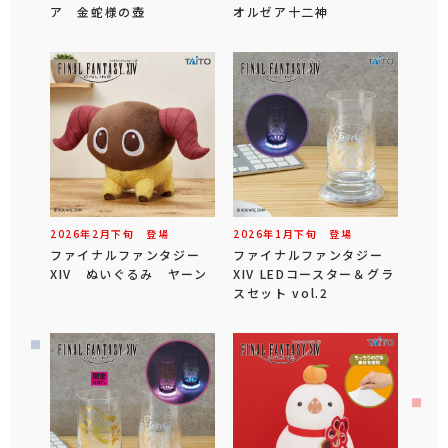
ア 金蛇様の壺
オルゼア十二神
2026年
2
月
下旬
登場
2026年
1
月
下旬
登場
ファイナルファンタジー
ファイナルファンタジー
XIV ぬいぐるみ ヤーン
XIV LEDコースター＆グラ
スセット vol.2