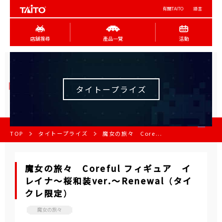
有關TAITO
語言
店舖搜尋
產品一覽
活動
タイトープライズ
TOP
タイトープライズ
魔女の旅々 Core...
魔女の旅々 Coreful フィギュア イ
レイナ～桜和装ver.～Renewal （タイ
クレ限定）
魔女の旅々