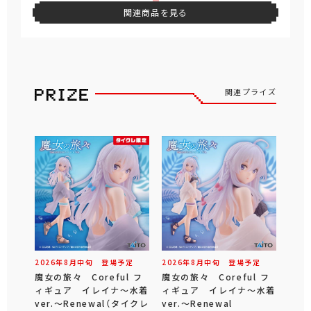
関連商品を見る
関連プライズ
2026年
8
月
中旬
登場予定
2026年
8
月
中旬
登場予定
魔女の旅々 Coreful フ
魔女の旅々 Coreful フ
ィギュア イレイナ～水着
ィギュア イレイナ～水着
ver.～Renewal（タイクレ
ver.～Renewal