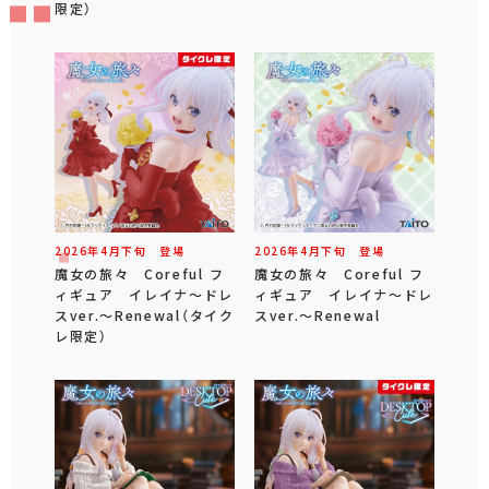
限定）
2026年
4
月
下旬
登場
2026年
4
月
下旬
登場
魔女の旅々 Coreful フ
魔女の旅々 Coreful フ
ィギュア イレイナ～ドレ
ィギュア イレイナ～ドレ
スver.～Renewal（タイク
スver.～Renewal
レ限定）