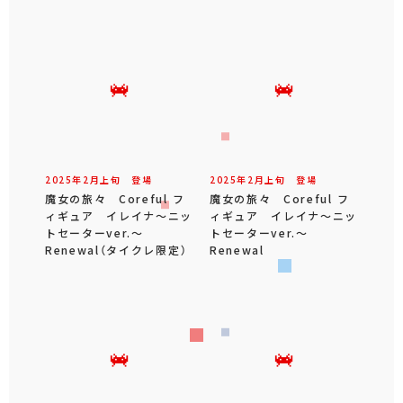
2025年
2
月
上旬
登場
2025年
2
月
上旬
登場
魔女の旅々 Coreful フ
魔女の旅々 Coreful フ
ィギュア イレイナ～ニッ
ィギュア イレイナ～ニッ
トセーターver.～
トセーターver.～
Renewal（タイクレ限定）
Renewal