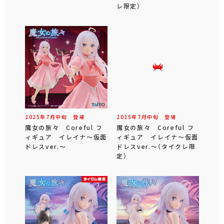
レ限定）
2025年
7
月
中旬
登場
2025年
7
月
中旬
登場
魔女の旅々 Coreful フ
魔女の旅々 Coreful フ
ィギュア イレイナ～仮面
ィギュア イレイナ～仮面
ドレスver.～
ドレスver.～（タイクレ限
定）