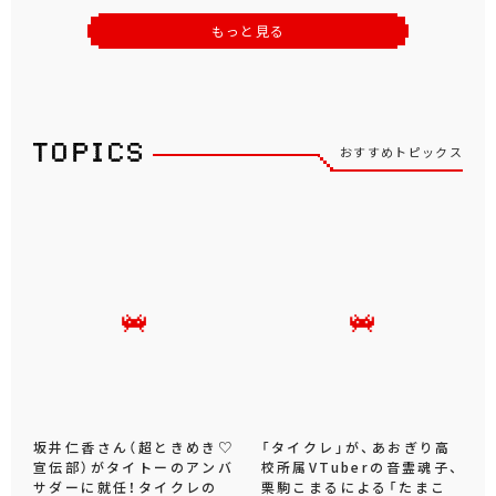
もっと見る
おすすめトピックス
坂井仁香さん（超ときめき♡
「タイクレ」が、あおぎり高
宣伝部）がタイトーのアンバ
校所属VTuberの音霊魂子、
サダーに就任！タイクレの
栗駒こまるによる「たまこ