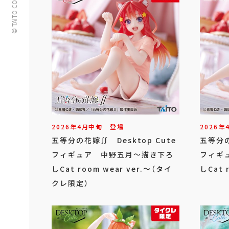
© TAITO CORPORATION
2026年
4
月
中旬
登場
2026年
五等分の花嫁∬ Desktop Cute
五等分の
フィギュア 中野五月～描き下ろ
フィギ
しCat room wear ver.～（タイ
しCat 
クレ限定）