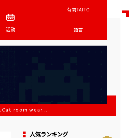
有關TAITO
活動
語言
room wear...
人気ランキング