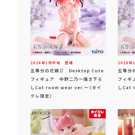
2026年
1
月
中旬
登場
2026年
五等分の花嫁∬ Desktop Cute
五等分の
フィギュア 中野二乃～描き下ろ
フィギ
しCat room wear ver.～（タイ
しCat 
クレ限定）