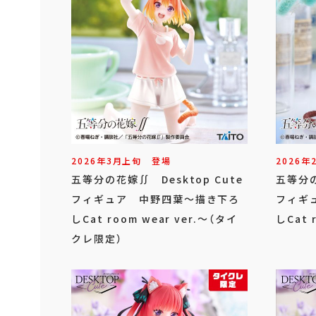
2026年
3
月
上旬
登場
2026年
五等分の花嫁∬ Desktop Cute
五等分の
フィギュア 中野四葉～描き下ろ
フィギ
しCat room wear ver.～（タイ
しCat 
クレ限定）