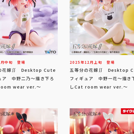
1
月
中旬
登場
2025年
12
月
上旬
登場
花嫁∬ Desktop Cute
五等分の花嫁∬ Desktop C
ュア 中野二乃～描き下ろ
フィギュア 中野一花～描き
room wear ver.～
しCat room wear ver.～