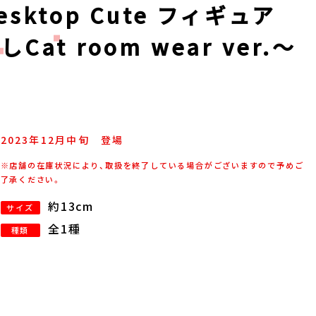
sktop Cute フィギュア
t room wear ver.～
2023年
12
月
中旬
登場
※店舗の在庫状況により、取扱を終了している場合がございますので予めご
了承ください。
約13cm
サイズ
全1種
種類