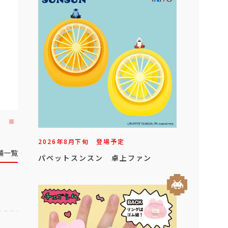
2026年
8
月
下旬
登場予定
舗一覧
パペットスンスン 卓上ファン