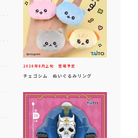
2026年
8
月
上旬
登場予定
チェゴシム ぬいぐるみリング