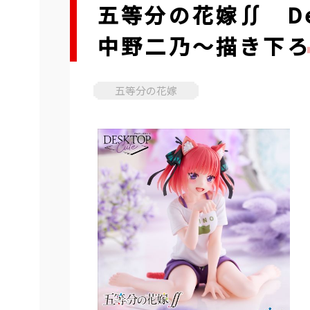
五等分の花嫁∬ De
中野二乃～描き下ろしCa
五等分の花嫁