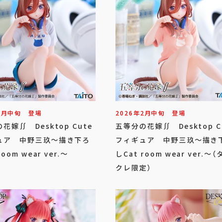
2
月
中旬
登場
2026年
2
月
中旬
登場
花嫁∬ Desktop Cute
五等分の花嫁∬ Desktop C
ュア 中野三玖～描き下ろ
フィギュア 中野三玖～描き
room wear ver.～
しCat room wear ver.～
クレ限定）