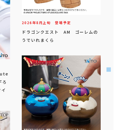
2026年
8
月
上旬
登場予定
ドラゴンクエスト AM ゴーレムの
うでいれまくら
ute
下ろ
（タイ