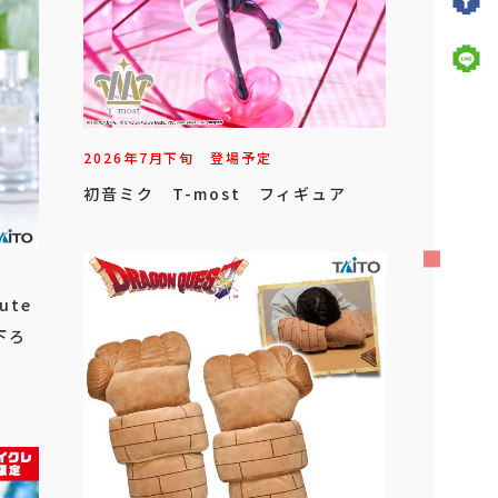
2026年
7
月
下旬
登場予定
初音ミク T-most フィギュア
ute
下ろ