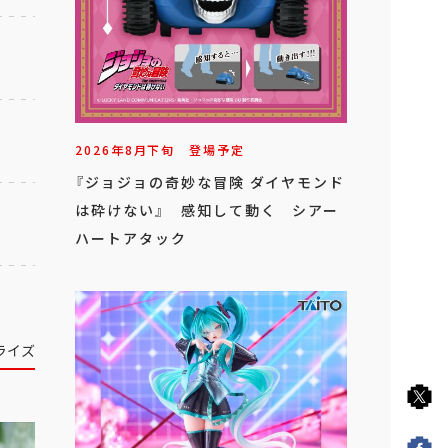
2026年
8
月
下旬
登場予定
『ジョジョの奇妙な冒険 ダイヤモンド
は砕けない』 感知して動く シアー
ハートアタック
ライズ