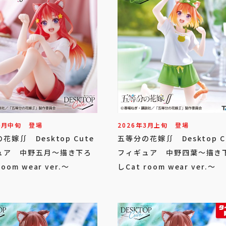
4
月
中旬
登場
2026年
3
月
上旬
登場
花嫁∬ Desktop Cute
五等分の花嫁∬ Desktop C
ュア 中野五月～描き下ろ
フィギュア 中野四葉～描き
room wear ver.～
しCat room wear ver.～