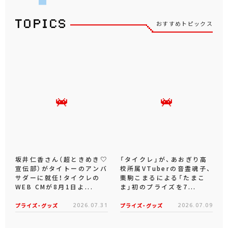
おすすめトピックス
坂井仁香さん（超ときめき♡
「タイクレ」が、あおぎり高
宣伝部）がタイトーのアンバ
校所属VTuberの音霊魂子、
サダーに就任！タイクレの
栗駒こまるによる「たまこ
WEB CMが8月1日よ...
ま」初のプライズを7...
プライズ・グッズ
2026.07.31
プライズ・グッズ
2026.07.09