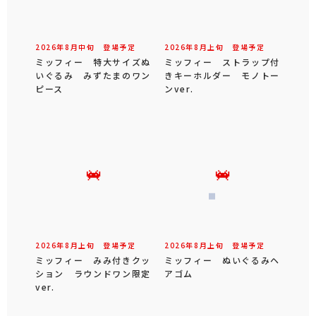
2026年
8
月
中旬
登場予定
2026年
8
月
上旬
登場予定
ミッフィー 特大サイズぬ
ミッフィー ストラップ付
いぐるみ みずたまのワン
きキーホルダー モノトー
ピース
ンver.
2026年
8
月
上旬
登場予定
2026年
8
月
上旬
登場予定
ミッフィー みみ付きクッ
ミッフィー ぬいぐるみヘ
ション ラウンドワン限定
アゴム
ver.