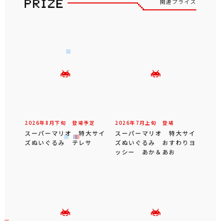
関連プライズ
2026年
8
月
下旬
登場予定
2026年
7
月
上旬
登場
スーパーマリオ 特大サイ
スーパーマリオ 特大サイ
ズぬいぐるみ テレサ
ズぬいぐるみ おすわりヨ
ッシー あか＆あお