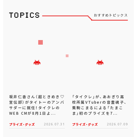
おすすめトピックス
坂井仁香さん（超ときめき♡
「タイクレ」が、あおぎり高
宣伝部）がタイトーのアンバ
校所属VTuberの音霊魂子、
サダーに就任！タイクレの
栗駒こまるによる「たまこ
WEB CMが8月1日よ...
ま」初のプライズを7...
プライズ・グッズ
2026.07.31
プライズ・グッズ
2026.07.09