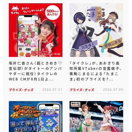
坂井仁香さん（超ときめき♡
「タイクレ」が、あおぎり高
宣伝部）がタイトーのアンバ
校所属VTuberの音霊魂子、
サダーに就任！タイクレの
栗駒こまるによる「たまこ
WEB CMが8月1日よ...
ま」初のプライズを7...
プライズ・グッズ
2026.07.31
プライズ・グッズ
2026.07.09