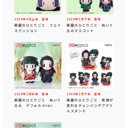
2024年
4
月
上旬
登場
2024年
3
月
下旬
登場
薬屋のひとりごと フェイ
薬屋のひとりごと ぬいぐ
スクッション
るみマスコット
2024年
2
月
中旬
登場
2024年
1
月
下旬
登場
薬屋のひとりごと ぬいぐ
薬屋のひとりごと 表情が
るみ デフォルメver.
変わるチェンジングアクリ
ルスタンド