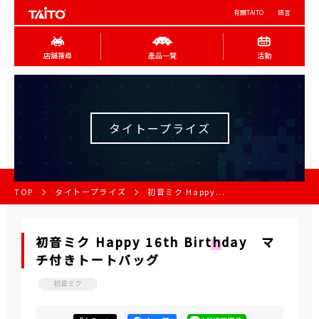
有關TAITO
語言
店舖搜尋
產品一覽
活動
タイトープライズ
TOP
タイトープライズ
初音ミク Happy...
初音ミク Happy 16th Birthday マ
チ付きトートバッグ
初音ミク