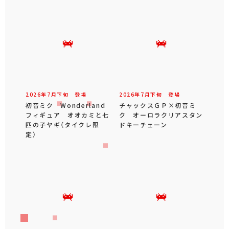
2026年
7
月
下旬
登場
2026年
7
月
下旬
登場
初音ミク Wonderland
チャックスＧＰ×初音ミ
フィギュア オオカミと七
ク オーロラクリアスタン
匹の子ヤギ（タイクレ限
ドキーチェーン
定）