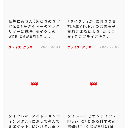
坂井仁香さん（超ときめき♡
「タイクレ」が、あおぎり高
宣伝部）がタイトーのアンバ
校所属VTuberの音霊魂子、
サダーに就任！タイクレの
栗駒こまるによる「たまこ
WEB CMが8月1日よ...
ま」初のプライズを7...
プライズ・グッズ
2026.07.31
プライズ・グッズ
2026.07.09
タイクレの「タイトーオンラ
タイトーくじオンライン -
インメダル」に潜って弾んで
Plus- に「とある科学の超
お宝ゲット！ピンパネル型メ
電磁砲T」くじが6月19日