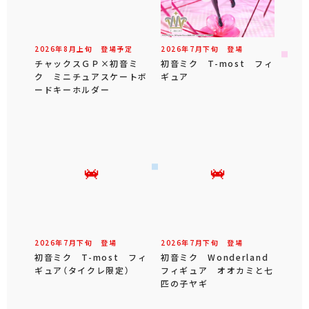
2026年
8
月
上旬
登場予定
2026年
7
月
下旬
登場
チャックスＧＰ×初音ミ
初音ミク T-most フィ
ク ミニチュアスケートボ
ギュア
ードキーホルダー
2026年
7
月
下旬
登場
2026年
7
月
下旬
登場
初音ミク T-most フィ
初音ミク Wonderland
ギュア（タイクレ限定）
フィギュア オオカミと七
匹の子ヤギ