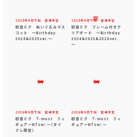
2026年
8
月
下旬
登場予定
2026年
8
月
下旬
登場予定
初音ミク ぬいぐるみマス
初音ミク フレーム付きク
コット ～Birthday
リアボード ～Birthday
2024&2025ver.～
2024&2025&2026ver.
～
2026年
8
月
下旬
登場予定
2026年
8
月
下旬
登場予定
初音ミク T-most フィ
初音ミク T-most フィ
ギュア～NTver.～（タイ
ギュア～NTver.～
クレ限定）