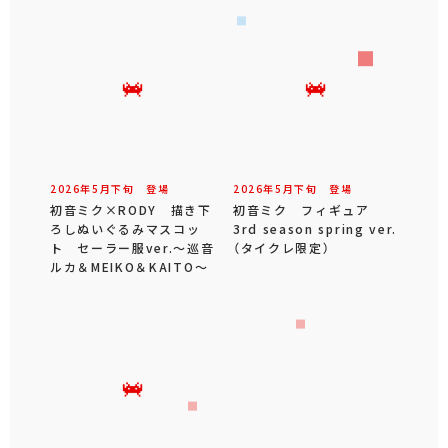
2026年
5
月
下旬
登場
2026年
5
月
下旬
登場
初音ミク×RODY 描き下
初音ミク フィギュア
ろしぬいぐるみマスコッ
3rd season spring ver.
ト セーラー服ver.～巡音
（タイクレ限定）
ルカ＆MEIKO＆KAITO～