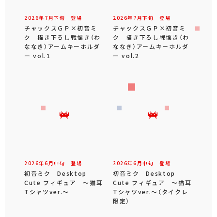
2026年
7
月
下旬
登場
2026年
7
月
下旬
登場
チャックスＧＰ×初音ミ
チャックスＧＰ×初音ミ
ク 描き下ろし戦慄き（わ
ク 描き下ろし戦慄き（わ
ななき）アームキーホルダ
ななき）アームキーホルダ
ー vol.1
ー vol.2
2026年
6
月
中旬
登場
2026年
6
月
中旬
登場
初音ミク Desktop
初音ミク Desktop
Cute フィギュア ～猫耳
Cute フィギュア ～猫耳
Tシャツver.～
Tシャツver.～（タイクレ
限定）