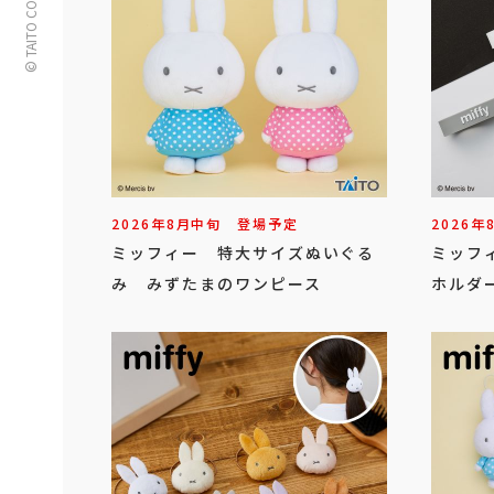
© TAITO CORPORATION
2026年
8
月
中旬
登場予定
2026年
ミッフィー 特大サイズぬいぐる
ミッフ
み みずたまのワンピース
ホルダー