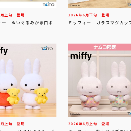
7
月
上旬
登場
2026年
6
月
下旬
登場
ィー ぬいぐるみがま口ポ
ミッフィー ガラスマグカッ
6
月
上旬
登場
2026年
6
月
上旬
登場