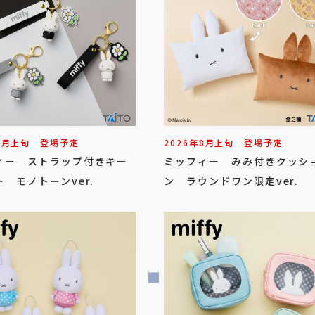
8
月
上旬
登場予定
2026年
8
月
上旬
登場予定
ィー ストラップ付きキー
ミッフィー みみ付きクッシ
 モノトーンver.
ン ラウンドワン限定ver.