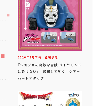
2026年
8
月
下旬
登場予定
『ジョジョの奇妙な冒険 ダイヤモンド
は砕けない』 感知して動く シアー
ハートアタック