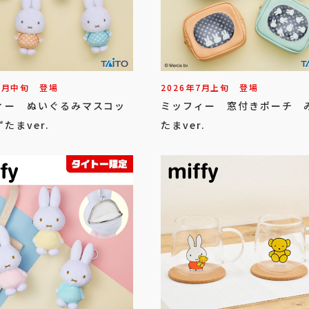
7
月
中旬
登場
2026年
7
月
上旬
登場
ィー ぬいぐるみマスコッ
ミッフィー 窓付きポーチ 
たまver.
たまver.