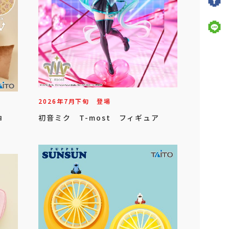
2026年
7
月
下旬
登場
ョ
初音ミク T-most フィギュア