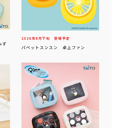
2026年
8
月
下旬
登場予定
みず
パペットスンスン 卓上ファン