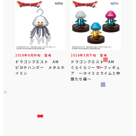
2026年
6
月
中旬
登場
2026年
5
月
下旬
登場
ドラゴンクエスト AM
ドラゴンクエスト AM
ピンチハンガー メタルホ
ぐらぐらソーラーフィギュ
イミン
ア ～ホイミスライムと仲
間たち編～