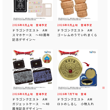
2026年
8
月
上旬
登場予定
2026年
8
月
上旬
登場予定
ドラゴンクエスト AM
ドラゴンクエスト AM
スマホケース ～40周年
ゴーレムのうでいれまくら
記念デザイン～
2026年
8
月
上旬
登場予定
2026年
7
月
下旬
登場
ドラゴンクエスト AM
ドラゴンクエスト AM
ガジェットケース ～40
ロトのしるし 小物入れ
周年記念デザイン～