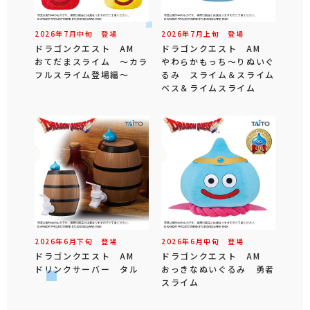
2026年
7
月
中旬
登場
2026年
7
月
上旬
登場
ドラゴンクエスト AM
ドラゴンクエスト AM
おてだまスライム ～カラ
やわらかもっち～りぬいぐ
フルスライム登場編～
るみ スライム＆スライム
ベス＆ライムスライム
2026年
6
月
下旬
登場
2026年
6
月
中旬
登場
ドラゴンクエスト AM
ドラゴンクエスト AM
ドリンクサーバー タル
おっきなぬいぐるみ 勇者
スライム