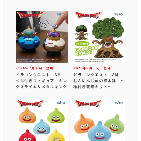
2026年
7
月
下旬
登場
2026年
7
月
下旬
登場
ドラゴンクエスト AM
ドラゴンクエスト AM
ベル付きフィギュア キン
じんめんじゅの植木鉢 ～
グスライム＆メタルキング
種付き栽培キット～