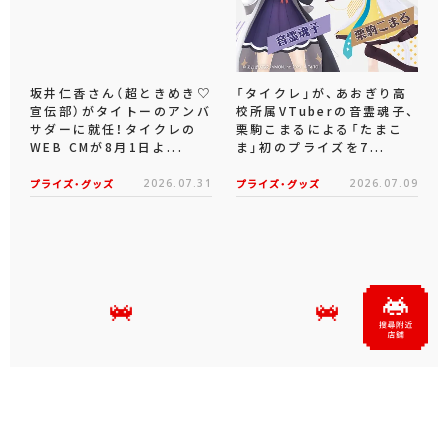
坂井仁香さん（超ときめき♡
「タイクレ」が、あおぎり高
宣伝部）がタイトーのアンバ
校所属VTuberの音霊魂子、
サダーに就任！タイクレの
栗駒こまるによる「たまこ
WEB CMが8月1日よ...
ま」初のプライズを7...
プライズ・グッズ
2026.07.31
プライズ・グッズ
2026.07.09
タイクレの「タイトーオンラ
タイトーくじオンライン -
インメダル」に潜って弾んで
Plus- に「とある科学の超