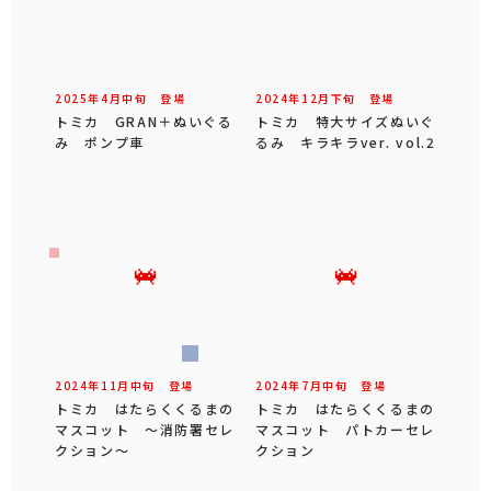
2025年
4
月
中旬
登場
2024年
12
月
下旬
登場
トミカ GRAN＋ぬいぐる
トミカ 特大サイズぬいぐ
み ポンプ車
るみ キラキラver. vol.2
2024年
11
月
中旬
登場
2024年
7
月
中旬
登場
トミカ はたらくくるまの
トミカ はたらくくるまの
マスコット ～消防署セレ
マスコット パトカーセレ
クション～
クション