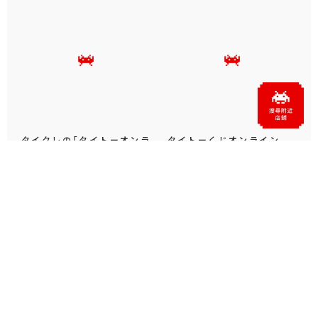
タイクレの「タイトーオンラ
タイトーくじオンライン -
インメダル」に潜って弾んで
Plus- に「とある科学の超
お宝ゲット！ピンパネル型メ
電磁砲T」くじが6月19日
ダルゲーム「オーシャン...
（金）登場！
プライズ・グッズ
2026.06.25
プライズ・グッズ
2026.06.12
官方SNS