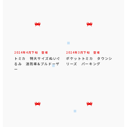
2024年
4
月
下旬
登場
2024年
3
月
下旬
登場
トミカ 特大サイズぬいぐ
ポケットトミカ タウンシ
るみ 消防車&ブルドーザ
リーズ パーキング
ー