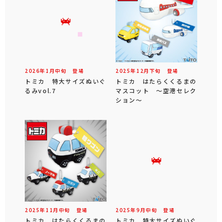
2026年
1
月
中旬
登場
2025年
12
月
下旬
登場
トミカ 特大サイズぬいぐ
トミカ はたらくくるまの
るみvol.7
マスコット ～空港セレク
ション～
2025年
11
月
中旬
登場
2025年
9
月
中旬
登場
トミカ はたらくくるまの
トミカ 特大サイズぬいぐ