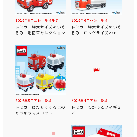
2026年
8
月
上旬
登場予定
2026年
6
月
中旬
登場
トミカ 特大サイズぬいぐ
トミカ 特大サイズぬいぐ
るみ 消防車セレクション
るみ ロングサイズver.
2026年
5
月
下旬
登場
2026年
4
月
下旬
登場
トミカ はたらくくるまの
トミカ ぴかっとフィギュ
キラキラマスコット
ア