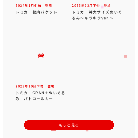
2024年
1
月
中旬
登場
2023年
12
月
下旬
登場
トミカ 収納バケット
トミカ 特大サイズぬいぐ
るみ～キラキラver.～
2023年
10
月
下旬
登場
トミカ GRAN＋ぬいぐる
み パトロールカー
もっと見る