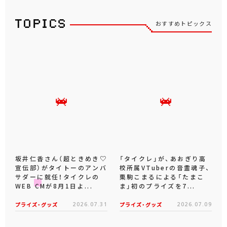
おすすめトピックス
坂井仁香さん（超ときめき♡
「タイクレ」が、あおぎり高
宣伝部）がタイトーのアンバ
校所属VTuberの音霊魂子、
サダーに就任！タイクレの
栗駒こまるによる「たまこ
WEB CMが8月1日よ...
ま」初のプライズを7...
プライズ・グッズ
2026.07.31
プライズ・グッズ
2026.07.09