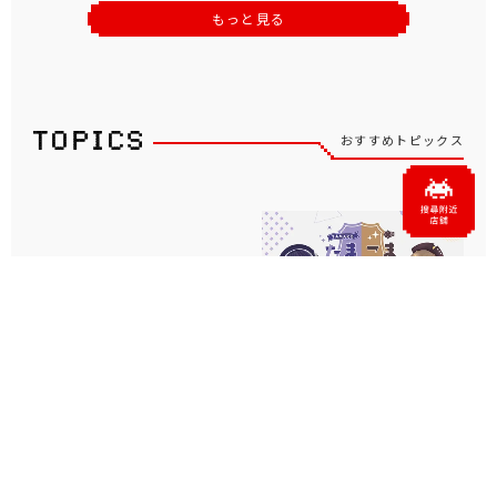
もっと見る
おすすめトピックス
坂井仁香さん（超ときめき♡
「タイクレ」が、あおぎり高
宣伝部）がタイトーのアンバ
校所属VTuberの音霊魂子、
サダーに就任！タイクレの
栗駒こまるによる「たまこ
WEB CMが8月1日よ...
ま」初のプライズを7...