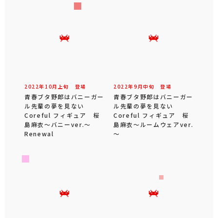
2022年
10
月
上旬
登場
2022年
9
月
中旬
登場
青春ブタ野郎はバニーガー
青春ブタ野郎はバニーガー
ル先輩の夢を見ない
ル先輩の夢を見ない
Coreful フィギュア 桜
Coreful フィギュア 桜
島麻衣～バニーver.～
島麻衣～ルームウェアver.
Renewal
～