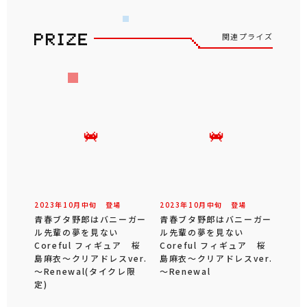
関連プライズ
2023年
10
月
中旬
登場
2023年
10
月
中旬
登場
青春ブタ野郎はバニーガー
青春ブタ野郎はバニーガー
ル先輩の夢を見ない
ル先輩の夢を見ない
Coreful フィギュア 桜
Coreful フィギュア 桜
島麻衣～クリアドレスver.
島麻衣～クリアドレスver.
～Renewal(タイクレ限
～Renewal
定)