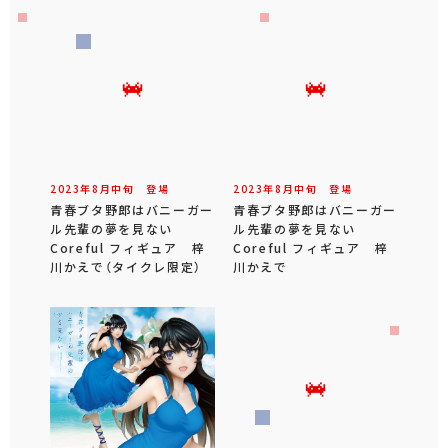
2023年
8
月
中旬
登場
2023年
8
月
中旬
登場
青春ブタ野郎はバニーガー
青春ブタ野郎はバニーガー
ル先輩の夢を見ない
ル先輩の夢を見ない
Coreful フィギュア 梓
Coreful フィギュア 梓
川かえで（タイクレ限定）
川かえで