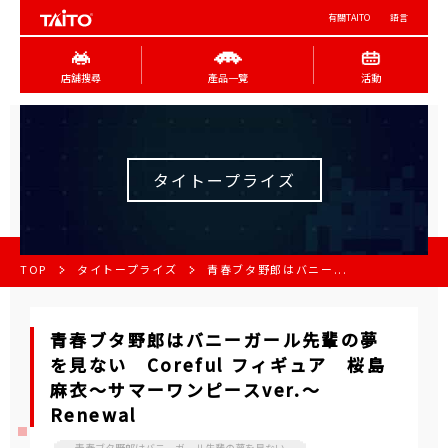
有關TAITO
語言
店舖搜尋
產品一覽
活動
タイトープライズ
TOP
タイトープライズ
青春ブタ野郎はバニー...
青春ブタ野郎はバニーガール先輩の夢
を見ない Coreful フィギュア 桜島
麻衣～サマーワンピースver.～
Renewal
青春ブタ野郎はバニーガール先輩の夢を見ない