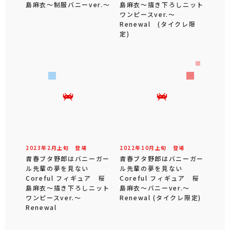
島麻衣～制服バニーver.～
島麻衣～描き下ろしニット
ワンピースver.～
Renewal (タイクレ限
定)
2023年
2
月
上旬
登場
2022年
10
月
上旬
登場
青春ブタ野郎はバニーガー
青春ブタ野郎はバニーガー
ル先輩の夢を見ない
ル先輩の夢を見ない
Coreful フィギュア 桜
Coreful フィギュア 桜
島麻衣～描き下ろしニット
島麻衣～バニーver.～
ワンピースver.～
Renewal (タイクレ限定)
Renewal