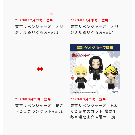
2023年
12
月
下旬
登場
2023年
10
月
下旬
登場
東京リベンジャーズ オリ
東京リベンジャーズ オリ
ジナルぬいぐるみvol.5
ジナルぬいぐるみvol.4
2023年
9
月
下旬
登場
2023年
9
月
下旬
登場
東京リベンジャーズ 描き
東京リベンジャーズ ぬい
下ろしブランケットvol.2
ぐるみマスコット 松野千
冬＆場地圭介＆羽宮一虎