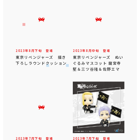
2023年
8
月
下旬
登場
2023年
8
月
中旬
登場
東京リベンジャーズ 描き
東京リベンジャーズ ぬい
下ろしラウンドクッション
ぐるみマスコット 龍宮寺
堅＆三ツ谷隆＆佐野エマ
2023年
7
月
下旬
登場
2023年
7
月
下旬
登場