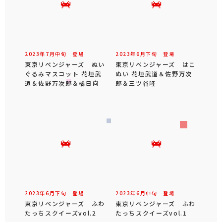
2023年
7
月
中旬
登場
2023年
6
月
下旬
登場
東京リベンジャーズ ぬい
東京リベンジャーズ はこ
ぐるみマスコット 花垣武
ぬい 花垣武道＆佐野万次
道＆佐野万次郎＆橘日向
郎＆三ツ谷隆
2023年
6
月
下旬
登場
2023年
6
月
中旬
登場
東京リベンジャーズ ふわ
東京リベンジャーズ ふわ
たっちスクイーズvol.2
たっちスクイーズvol.1