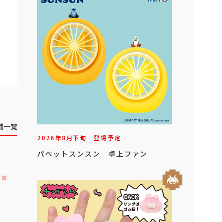
舗一覧
2026年
8
月
下旬
登場予定
パペットスンスン 卓上ファン