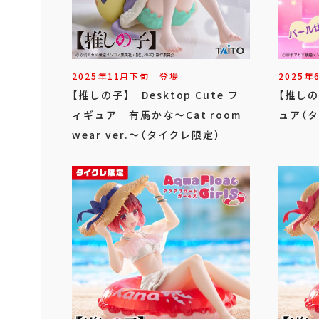
2025年
11
月
下旬
登場
2025年
【推しの子】 Desktop Cute フ
【推しの
ィギュア 有馬かな～Cat room
ュア（
wear ver.～（タイクレ限定）