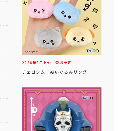
2026年
8
月
上旬
登場予定
チェゴシム ぬいぐるみリング