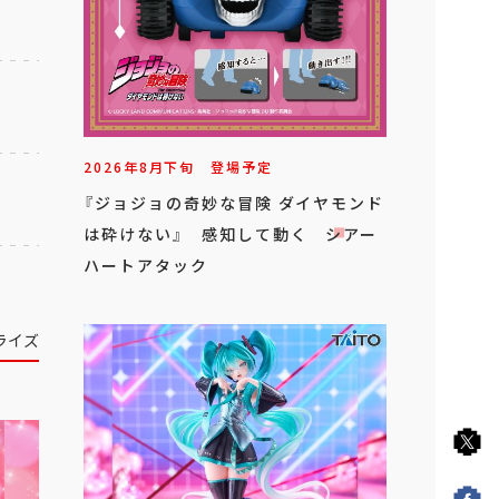
2026年
8
月
下旬
登場予定
『ジョジョの奇妙な冒険 ダイヤモンド
は砕けない』 感知して動く シアー
ハートアタック
ライズ