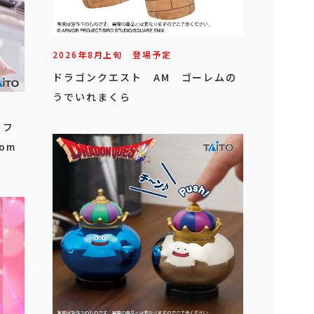
2026年
8
月
上旬
登場予定
ドラゴンクエスト AM ゴーレムの
うでいれまくら
 フ
om