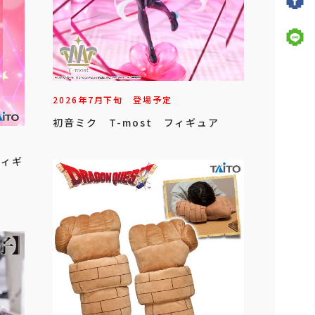
2026年
7
月
下旬
登場予定
初音ミク T-most フィギュア
フィギ