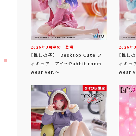
2026年
3
月
中旬
登場
2026年
【推しの子】 Desktop Cute フ
【推しの子
ィギュア アイ～Rabbit room
ィギュア
wear ver.～
wear