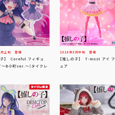
6
月
上旬
登場
2026年
5
月
中旬
登場
子】 Coreful フィギュ
【推しの子】 T-most アイ 
～B小町ver.～（タイクレ
ュア