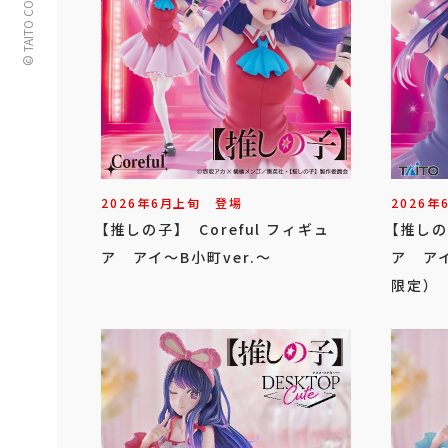
© TAITO CORPORATION
2026年
6
月
上旬
登場
2026年
【推しの子】 Coreful フィギュ
【推しの
ア アイ～B小町ver.～
ア アイ
限定）