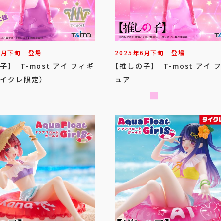
6
月
下旬
登場
2025年
6
月
下旬
登場
子】 T-most アイ フィギ
【推しの子】 T-most アイ 
タイクレ限定）
ュア