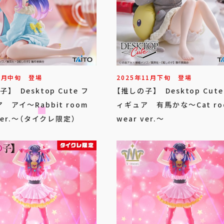
3
月
中旬
登場
2025年
11
月
下旬
登場
】 Desktop Cute フ
【推しの子】 Desktop Cute
 アイ～Rabbit room
ィギュア 有馬かな～Cat ro
 ver.～（タイクレ限定）
wear ver.～