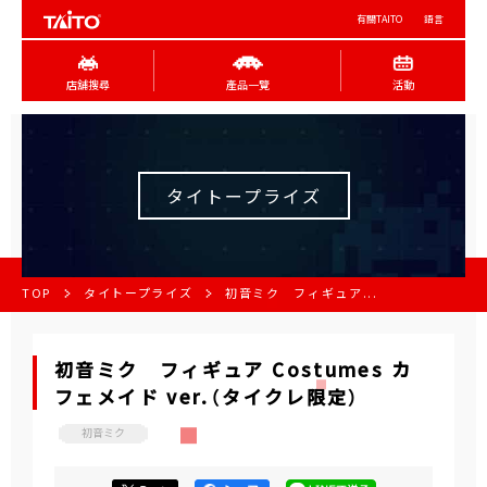
有關TAITO
語言
店舖搜尋
產品一覽
活動
タイトープライズ
TOP
タイトープライズ
初音ミク フィギュア...
初音ミク フィギュア Costumes カ
フェメイド ver.（タイクレ限定）
初音ミク