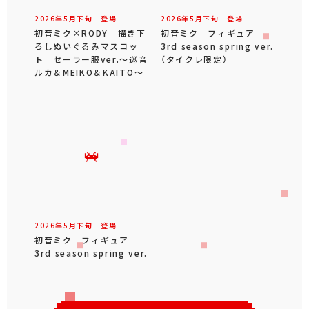
2026年
5
月
下旬
登場
2026年
5
月
下旬
登場
初音ミク×RODY 描き下
初音ミク フィギュア
ろしぬいぐるみマスコッ
3rd season spring ver.
ト セーラー服ver.～巡音
（タイクレ限定）
ルカ＆MEIKO＆KAITO～
2026年
5
月
下旬
登場
初音ミク フィギュア
3rd season spring ver.