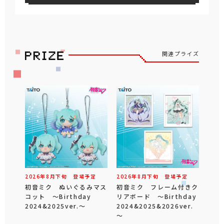
関連プライズ
2026年
8
月
下旬
登場予定
2026年
8
月
下旬
登場予定
初音ミク ぬいぐるみマス
初音ミク フレーム付きク
コット ～Birthday
リアボード ～Birthday
2024&2025ver.～
2024&2025&2026ver.
～