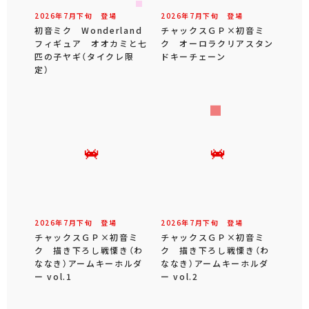
2026年
7
月
下旬
登場
2026年
7
月
下旬
登場
初音ミク Wonderland
チャックスＧＰ×初音ミ
フィギュア オオカミと七
ク オーロラクリアスタン
匹の子ヤギ（タイクレ限
ドキーチェーン
定）
2026年
7
月
下旬
登場
2026年
7
月
下旬
登場
チャックスＧＰ×初音ミ
チャックスＧＰ×初音ミ
ク 描き下ろし戦慄き（わ
ク 描き下ろし戦慄き（わ
ななき）アームキーホルダ
ななき）アームキーホルダ
ー vol.1
ー vol.2