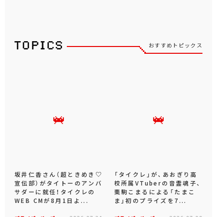
おすすめトピックス
坂井仁香さん（超ときめき♡
「タイクレ」が、あおぎり高
宣伝部）がタイトーのアンバ
校所属VTuberの音霊魂子、
サダーに就任！タイクレの
栗駒こまるによる「たまこ
WEB CMが8月1日よ...
ま」初のプライズを7...