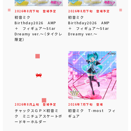
2026年
8
月
下旬
登場予定
2026年
8
月
下旬
登場予定
初音ミク
初音ミク
Birthday2026 AMP
Birthday2026 AMP
＋ フィギュア～Star
＋ フィギュア～Star
Dreamy ver.～（タイクレ
Dreamy ver.～
限定）
2026年
8
月
上旬
登場予定
2026年
7
月
下旬
登場
チャックスＧＰ×初音ミ
初音ミク T-most フィ
ク ミニチュアスケートボ
ギュア
ードキーホルダー