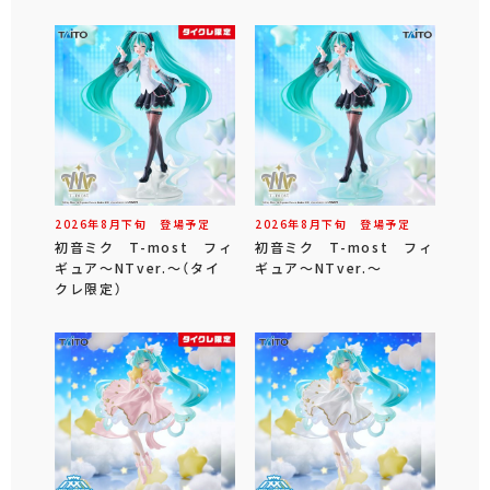
2026年
8
月
下旬
登場予定
2026年
8
月
下旬
登場予定
初音ミク T-most フィ
初音ミク T-most フィ
ギュア～NTver.～（タイ
ギュア～NTver.～
クレ限定）