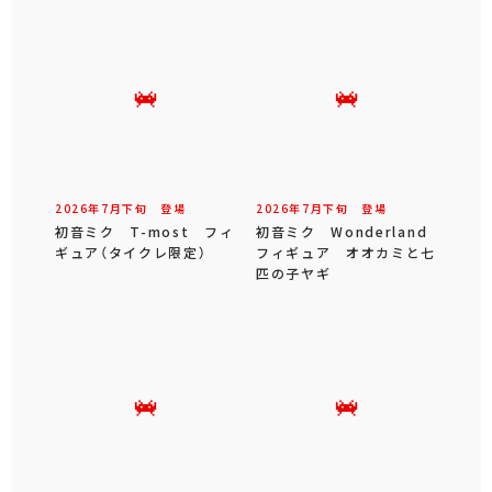
2026年
7
月
下旬
登場
2026年
7
月
下旬
登場
初音ミク T-most フィ
初音ミク Wonderland
ギュア（タイクレ限定）
フィギュア オオカミと七
匹の子ヤギ