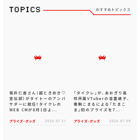
おすすめトピックス
坂井仁香さん（超ときめき♡
「タイクレ」が、あおぎり高
宣伝部）がタイトーのアンバ
校所属VTuberの音霊魂子、
サダーに就任！タイクレの
栗駒こまるによる「たまこ
WEB CMが8月1日よ...
ま」初のプライズを7...
プライズ・グッズ
2026.07.31
プライズ・グッズ
2026.07.09