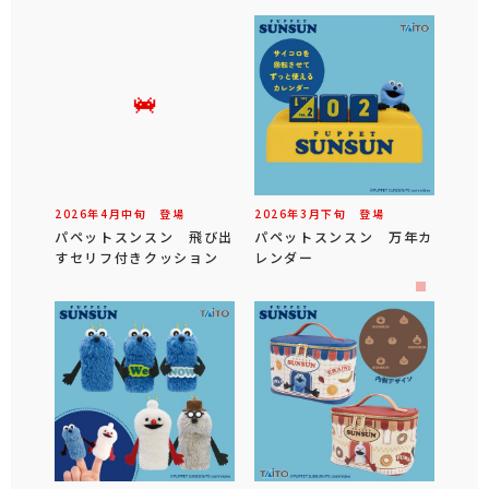
2026年
4
月
中旬
登場
2026年
3
月
下旬
登場
パペットスンスン 飛び出
パペットスンスン 万年カ
すセリフ付きクッション
レンダー