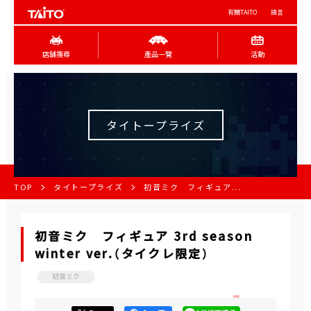
有關TAITO
語言
店舖搜尋
產品一覽
活動
タイトープライズ
TOP
タイトープライズ
初音ミク フィギュア...
初音ミク フィギュア 3rd season
winter ver.（タイクレ限定）
初音ミク