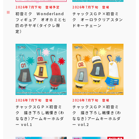
2026年
7
月
下旬
登場予定
2026年
7
月
下旬
登場
初音ミク Wonderland
チャックスＧＰ×初音ミ
フィギュア オオカミと七
ク オーロラクリアスタン
匹の子ヤギ（タイクレ限
ドキーチェーン
定）
2026年
7
月
下旬
登場
2026年
7
月
下旬
登場
チャックスＧＰ×初音ミ
チャックスＧＰ×初音ミ
ク 描き下ろし戦慄き（わ
ク 描き下ろし戦慄き（わ
ななき）アームキーホルダ
ななき）アームキーホルダ
ー vol.1
ー vol.2