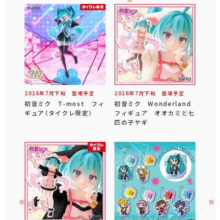
2026年
7
月
下旬
登場予定
2026年
7
月
下旬
登場予定
初音ミク T-most フィ
初音ミク Wonderland
ギュア（タイクレ限定）
フィギュア オオカミと七
匹の子ヤギ