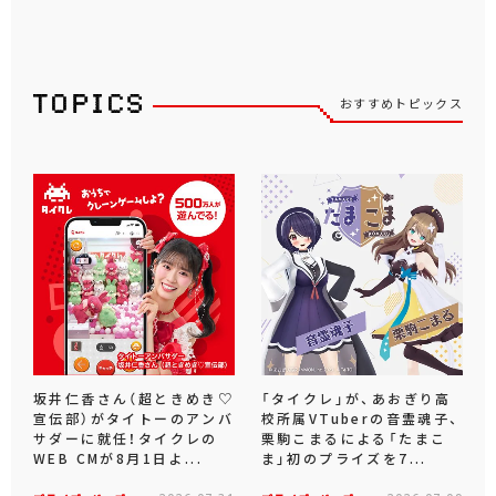
おすすめトピックス
坂井仁香さん（超ときめき♡
「タイクレ」が、あおぎり高
宣伝部）がタイトーのアンバ
校所属VTuberの音霊魂子、
サダーに就任！タイクレの
栗駒こまるによる「たまこ
WEB CMが8月1日よ...
ま」初のプライズを7...