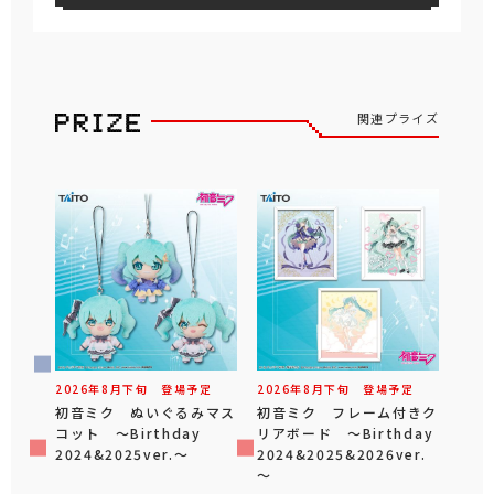
関連プライズ
2026年
8
月
下旬
登場予定
2026年
8
月
下旬
登場予定
初音ミク ぬいぐるみマス
初音ミク フレーム付きク
コット ～Birthday
リアボード ～Birthday
2024&2025ver.～
2024&2025&2026ver.
～