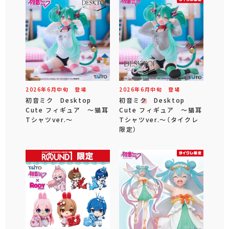
2026年
6
月
中旬
登場
2026年
6
月
中旬
登場
初音ミク Desktop
初音ミク Desktop
Cute フィギュア ～猫耳
Cute フィギュア ～猫耳
Tシャツver.～
Tシャツver.～（タイクレ
限定）