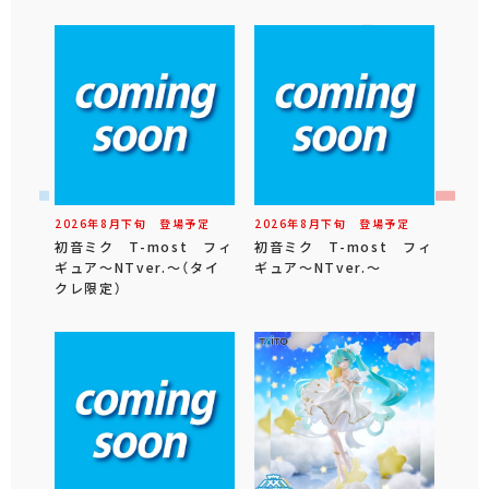
2026年
8
月
下旬
登場予定
2026年
8
月
下旬
登場予定
初音ミク T-most フィ
初音ミク T-most フィ
ギュア～NTver.～（タイ
ギュア～NTver.～
クレ限定）