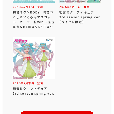
2026年
5
月
下旬
登場
2026年
5
月
下旬
登場
初音ミク×RODY 描き下
初音ミク フィギュア
ろしぬいぐるみマスコッ
3rd season spring ver.
ト セーラー服ver.～巡音
（タイクレ限定）
ルカ＆MEIKO＆KAITO～
2026年
5
月
下旬
登場
初音ミク フィギュア
3rd season spring ver.