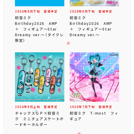
2026年
8
月
下旬
登場予定
2026年
8
月
下旬
登場予定
初音ミク
初音ミク
Birthday2026 AMP
Birthday2026 AMP
＋ フィギュア～Star
＋ フィギュア～Star
Dreamy ver.～（タイクレ
Dreamy ver.～
限定）
2026年
8
月
上旬
登場予定
2026年
7
月
下旬
登場予定
チャックスＧＰ×初音ミ
初音ミク T-most フィ
ク ミニチュアスケートボ
ギュア
ードキーホルダー