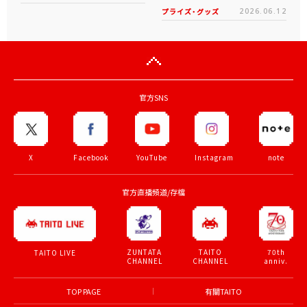
プライズ・グッズ
2026.06.12
官方SNS
X
Facebook
YouTube
Instagram
note
官方直播頻道/存檔
ZUNTATA
TAITO
70th
TAITO LIVE
CHANNEL
CHANNEL
anniv.
TOP PAGE
有關TAITO