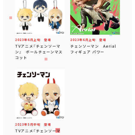
2023年
6
月
上旬
登場
2023年
6
月
上旬
登場
TVアニメ『チェンソーマ
チェンソーマン Aerial
ン』 ボールチェーンマス
フィギュア パワー
コット
2023年
5
月
中旬
登場
TVアニメ『チェンソーマ