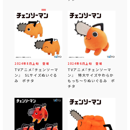
2024年
8
月
上旬
登場
2024年
6
月
上旬
登場
TVアニメ『チェンソーマ
TVアニメ『チェンソーマ
ン』 SLサイズぬいぐる
ン』 特大サイズやわらか
み ポチタ
もっち～りぬいぐるみ ポ
チタ