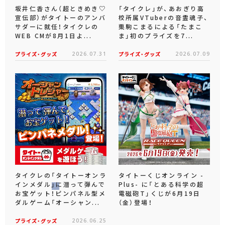
坂井仁香さん（超ときめき♡
「タイクレ」が、あおぎり高
宣伝部）がタイトーのアンバ
校所属VTuberの音霊魂子、
サダーに就任！タイクレの
栗駒こまるによる「たまこ
WEB CMが8月1日よ...
ま」初のプライズを7...
プライズ・グッズ
2026.07.31
プライズ・グッズ
2026.07.09
タイクレの「タイトーオンラ
タイトーくじオンライン -
インメダル」に潜って弾んで
Plus- に「とある科学の超
お宝ゲット！ピンパネル型メ
電磁砲T」くじが6月19日
ダルゲーム「オーシャン...
（金）登場！
プライズ・グッズ
2026.06.25