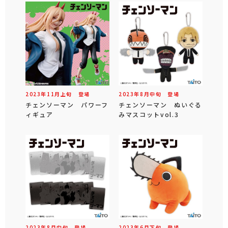
2023年
11
月
上旬
登場
2023年
8
月
中旬
登場
チェンソーマン パワーフ
チェンソーマン ぬいぐる
ィギュア
みマスコットvol.3
2023年
8
月
中旬
登場
2023年
6
月
下旬
登場