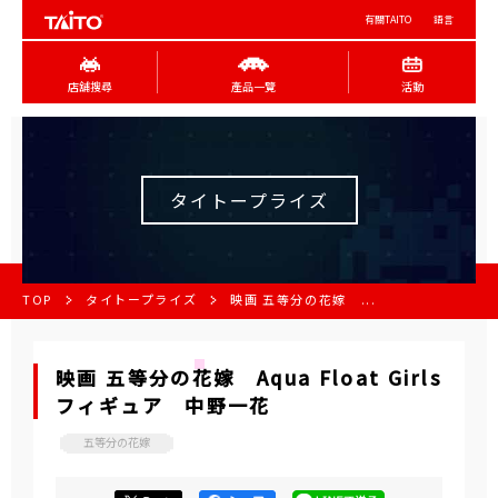
有關TAITO
語言
店舖搜尋
產品一覽
活動
タイトープライズ
TOP
タイトープライズ
映画 五等分の花嫁 ...
映画 五等分の花嫁 Aqua Float Girls
フィギュア 中野一花
五等分の花嫁