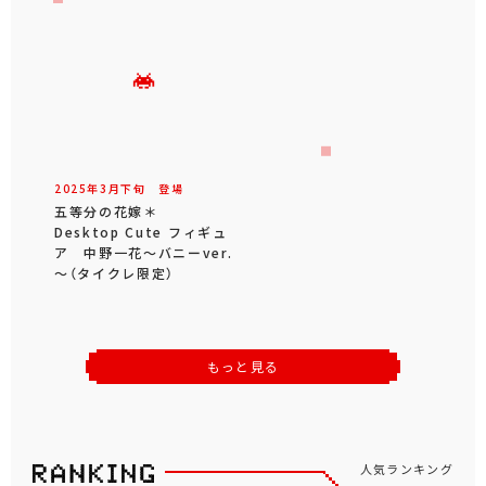
2025年
3
月
下旬
登場
五等分の花嫁＊
Desktop Cute フィギュ
ア 中野一花～バニーver.
～（タイクレ限定）
もっと見る
人気ランキング