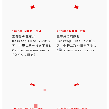
2026年
1
月
中旬
登場
2026年
1
月
中旬
登場
五等分の花嫁∬
五等分の花嫁∬
Desktop Cute フィギュ
Desktop Cute フィギュ
ア 中野二乃～描き下ろし
ア 中野二乃～描き下ろし
Cat room wear ver.～
Cat room wear ver.～
（タイクレ限定）
2025年
12
月
上旬
登場
2025年
12
月
上旬
登場