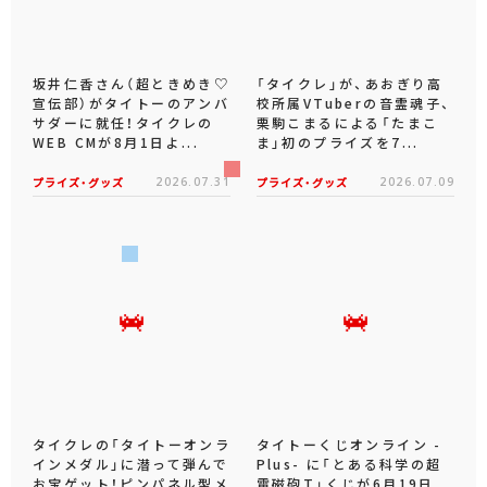
坂井仁香さん（超ときめき♡
「タイクレ」が、あおぎり高
宣伝部）がタイトーのアンバ
校所属VTuberの音霊魂子、
サダーに就任！タイクレの
栗駒こまるによる「たまこ
WEB CMが8月1日よ...
ま」初のプライズを7...
プライズ・グッズ
2026.07.31
プライズ・グッズ
2026.07.09
タイクレの「タイトーオンラ
タイトーくじオンライン -
インメダル」に潜って弾んで
Plus- に「とある科学の超
お宝ゲット！ピンパネル型メ
電磁砲T」くじが6月19日