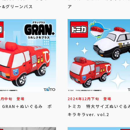
ー&グリーンバス
ア
4
月
中旬
登場
2024年
12
月
下旬
登場
 GRAN＋ぬいぐるみ ポ
トミカ 特大サイズぬいぐ
キラキラver. vol.2