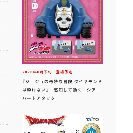
2026年
8
月
下旬
登場予定
『ジョジョの奇妙な冒険 ダイヤモンド
は砕けない』 感知して動く シアー
ハートアタック