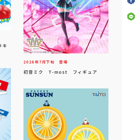
ラキ
2026年
7
月
下旬
登場
初音ミク T-most フィギュア