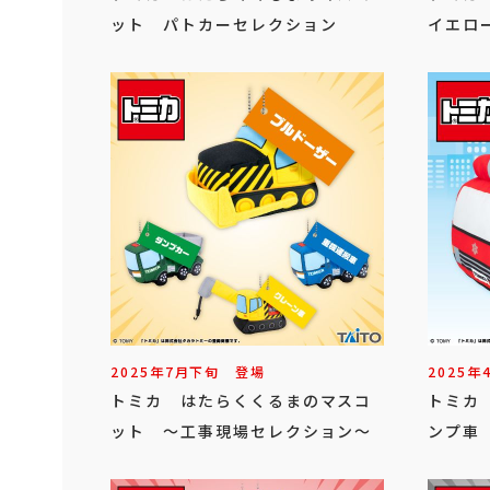
ット パトカーセレクション
イエロ
2025年
7
月
下旬
登場
2025年
トミカ はたらくくるまのマスコ
トミカ
ット ～工事現場セレクション～
ンプ車