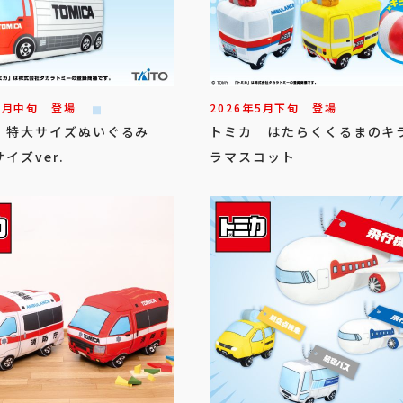
6
月
中旬
登場
2026年
5
月
下旬
登場
 特大サイズぬいぐるみ
トミカ はたらくくるまのキ
イズver.
ラマスコット