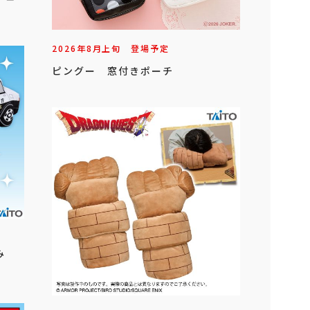
2026年
8
月
上旬
登場予定
ピングー 窓付きポーチ
るみ