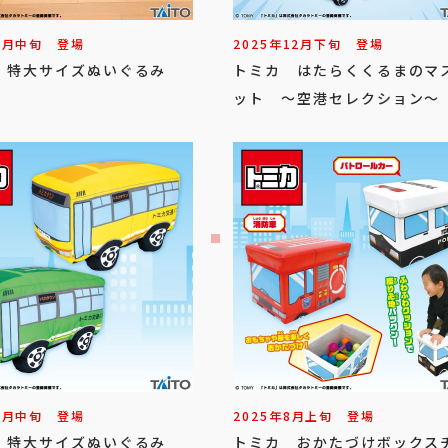
1
月
中旬
登場
2025年
12
月
下旬
登場
 特大サイズぬいぐるみ
トミカ はたらくくるまのマ
ット ～空港セレクション～
9
月
中旬
登場
2025年
8
月
上旬
登場
 特大サイズぬいぐるみ
トミカ おかたづけボックス