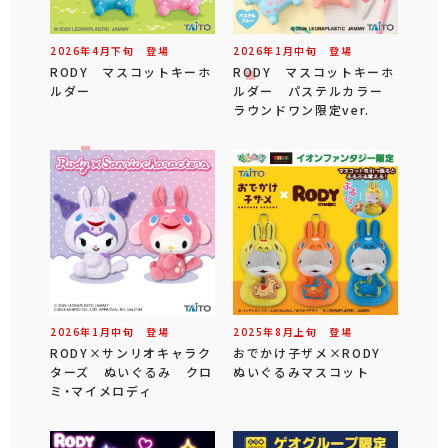
2026年
4
月
下旬
登場
2026年
1
月
中旬
登場
RODY マスコットキーホ
RODY マスコットキーホ
ルダー
ルダー パステルカラー
ラウンドワン限定ver.
2026年
1
月
中旬
登場
2025年
8
月
上旬
登場
RODY×サンリオキャラク
おでかけ子ザメ×RODY
ターズ ぬいぐるみ クロ
ぬいぐるみマスコット
ミ・マイメロディ