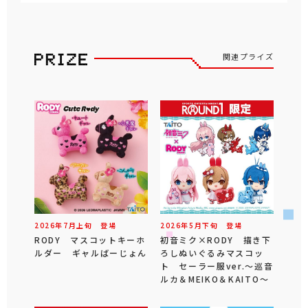
関連プライズ
2026年
7
月
上旬
登場
2026年
5
月
下旬
登場
RODY マスコットキーホ
初音ミク×RODY 描き下
ルダー ギャルばーじょん
ろしぬいぐるみマスコッ
ト セーラー服ver.～巡音
ルカ＆MEIKO＆KAITO～