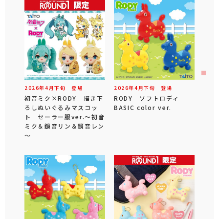
2026年
4
月
下旬
登場
2026年
4
月
下旬
登場
初音ミク×RODY 描き下
RODY ソフトロディ
ろしぬいぐるみマスコッ
BASIC color ver.
ト セーラー服ver.～初音
ミク＆鏡音リン＆鏡音レン
～