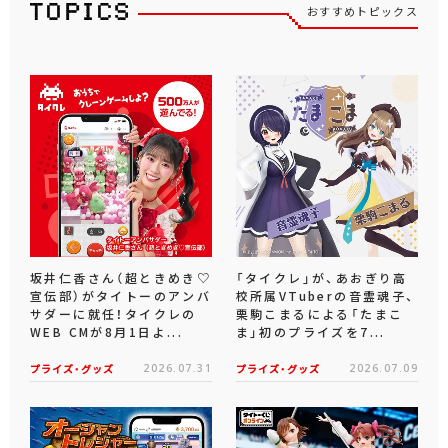
おすすめトピックス
坂井仁香さん（超ときめき♡
「タイクレ」が、あおぎり高
宣伝部）がタイトーのアンバ
校所属VTuberの音霊魂子、
サダーに就任！タイクレの
栗駒こまるによる「たまこ
WEB CMが8月1日よ...
ま」初のプライズを7...
プライズ・グッズ
2026.07.31
プライズ・グッズ
2026.07.09