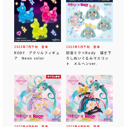
2025年
7
月
下旬
登場
2025年
5
月
下旬
登場
RODY アクリルフィギュ
初音ミク×Rody 描き下
ア Neon color
ろしぬいぐるみマスコッ
ト メルヘンver.
2025年
4
月
中旬
登場
2025年
4
月
中旬
登場