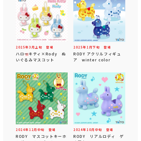
2025年
3
月
上旬
登場
2025年
1
月
下旬
登場
ハローキティ×Rody ぬ
RODY アクリルフィギュ
いぐるみマスコット
ア winter color
2024年
12
月
中旬
登場
2024年
10
月
中旬
登場
RODY マスコットキーホ
RODY リアルロディ ゲ