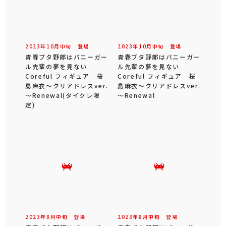
2023年
10
月
中旬
登場
2023年
10
月
中旬
登場
青春ブタ野郎はバニーガー
青春ブタ野郎はバニーガー
ル先輩の夢を見ない
ル先輩の夢を見ない
Coreful フィギュア 桜
Coreful フィギュア 桜
島麻衣～クリアドレスver.
島麻衣～クリアドレスver.
～Renewal(タイクレ限
～Renewal
定)
2023年
8
月
中旬
登場
2023年
8
月
中旬
登場