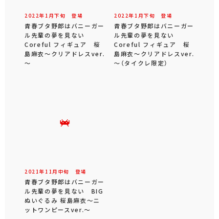
2022年
1
月
下旬
登場
2022年
1
月
下旬
登場
青春ブタ野郎はバニーガー
青春ブタ野郎はバニーガー
ル先輩の夢を見ない
ル先輩の夢を見ない
Coreful フィギュア 桜
Coreful フィギュア 桜
島麻衣～クリアドレスver.
島麻衣～クリアドレスver.
～
～（タイクレ限定）
2021年
11
月
中旬
登場
青春ブタ野郎はバニーガー
ル先輩の夢を見ない BIG
ぬいぐるみ 桜島麻衣～ニ
ットワンピースver.～