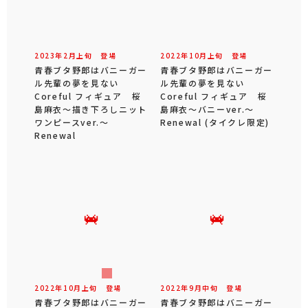
2023年
2
月
上旬
登場
2022年
10
月
上旬
登場
青春ブタ野郎はバニーガー
青春ブタ野郎はバニーガー
ル先輩の夢を見ない
ル先輩の夢を見ない
Coreful フィギュア 桜
Coreful フィギュア 桜
島麻衣～描き下ろしニット
島麻衣～バニーver.～
ワンピースver.～
Renewal (タイクレ限定)
Renewal
2022年
10
月
上旬
登場
2022年
9
月
中旬
登場
青春ブタ野郎はバニーガー
青春ブタ野郎はバニーガー