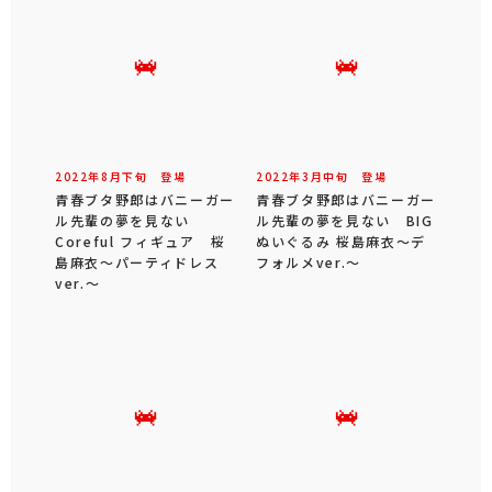
2022年
8
月
下旬
登場
2022年
3
月
中旬
登場
青春ブタ野郎はバニーガー
青春ブタ野郎はバニーガー
ル先輩の夢を見ない
ル先輩の夢を見ない BIG
Coreful フィギュア 桜
ぬいぐるみ 桜島麻衣～デ
島麻衣～パーティドレス
フォルメver.～
ver.～