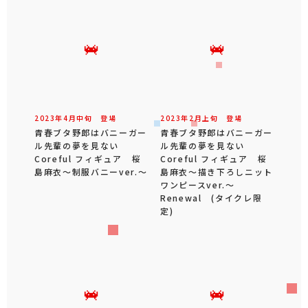
2023年
4
月
中旬
登場
2023年
2
月
上旬
登場
青春ブタ野郎はバニーガー
青春ブタ野郎はバニーガー
ル先輩の夢を見ない
ル先輩の夢を見ない
Coreful フィギュア 桜
Coreful フィギュア 桜
島麻衣～制服バニーver.～
島麻衣～描き下ろしニット
ワンピースver.～
Renewal (タイクレ限
定)